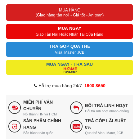
MUA HÀNG
(Giao hàng tận nơi - Giá tốt - An toàn)
MUA NGAY
Giao Tận Nơi Hoặc Nhận Tại Cửa Hàng
TRẢ GÓP QUA THẺ
Visa, Master, JCB
MUA NGAY - TRẢ SAU
Hỗ trợ mua hàng 24/7:
1900 8650
MIỄN PHÍ VẬN
ĐỔI TRẢ LINH HOẠT
CHUYỂN
Đổi trả linh hoạt nhanh chóng
Nội thành HN và HCM
SẢN PHẨM CHÍNH
TRẢ GÓP LÃI SUẤT
HÃNG
0%
Bảo hành toàn quốc
Qua thẻ Visa, Mater, JCB