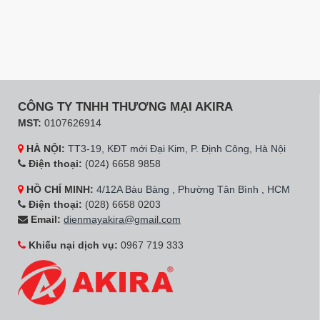
CÔNG TY TNHH THƯƠNG MẠI AKIRA
MST:
0107626914
HÀ NỘI:
TT3-19, KĐT mới Đại Kim, P. Định Công, Hà Nội
Điện thoại:
(024) 6658 9858
HỒ CHÍ MINH:
4/12A Bàu Bàng , Phường Tân Bình , HCM
Điện thoại:
(028) 6658 0203
Email:
dienmayakira@gmail.com
Khiếu nại dịch vụ:
0967 719 333