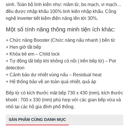
sinh. Toàn bộ linh kiện như: mâm từ, bo mạch, vi mạch…
Inverter
đều được nhập khẩu 100% linh kiện nhập khẩu. Công
nghệ Inverter tiết kiệm điện năng lên tới 30%.
Một số tính năng thông minh tiện ích khác:
+ Chức năng Booster (Chức năng nấu nhanh ) bên từ
+ Hẹn giờ tắt bếp
+ Khóa trẻ em – Child lock
+ Tự động tắt bếp khi không có nồi ( trên bếp từ) – Pot
detection
+ Cảnh báo dư nhiệt vùng nấu – Residual heat
+ Hệ thống bảo vệ an toàn quá nhiệt, quá áp
Bếp từ có kích thước mặt bếp 730 x 430 (mm), kích thước
khoét : 700 x 330 (mm) phù hợp với các gian bếp vừa và
nhỏ tại các hộ gia đình phổ thông.
SẢN PHẨM CÙNG DANH MỤC