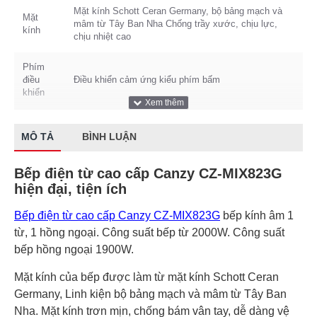
Mặt kính Schott Ceran Germany, bộ bảng mạch và
Mặt
mâm từ Tây Ban Nha Chống trầy xước, chịu lực,
kính
chịu nhiệt cao
Phím
điều
Điều khiển cảm ứng kiểu phím bấm
khiển
+ Chức năng Booster (Chức năng nấu nhanh ) bên từ
Tính
+ Hẹn giờ tắt bếp + Khóa trẻ em – Child lock + Tự
MÔ TẢ
BÌNH LUẬN
năng an
động tắt bếp khi không có nồi ( trên bếp từ) – Pot
toàn
detection + Cảnh báo dư nhiệt vùng nấu – Residual
Bếp điện từ cao cấp Canzy CZ-MIX823G
heat + Hệ thống bảo vệ an toàn quá nhiệt, quá áp
hiện đại, tiện ích
Công
Công suất bếp từ: 2000W, Booster: 2400W Công suất
Bếp điện từ cao cấp Canzy CZ-MIX823G
bếp kính âm 1
suất
bếp hồng ngoại 2 vòng nhiệt : 2400W
tiêu thụ
từ, 1 hồng ngoại. Công suất bếp từ 2000W. Công suất
bếp hồng ngoại 1900W.
Thương
Canzy
hiệu
Mặt kính của bếp được làm từ mặt kính Schott Ceran
Germany, Linh kiện bộ bảng mạch và mâm từ Tây Ban
Công
Nha. Mặt kính trơn mịn, chống bám vân tay, dễ dàng vệ
nghệ
Tiết kiệm 30% điện năng