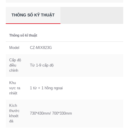
THÔNG SỐ KỸ THUẬT
Thống số kĩ thuật
Model
CZ-MIX823G
Cấp độ
điều
Từ 1-9 cấp độ
chỉnh
Khu
vực ra
1 từ + 1 hồng ngoại
nhiệt
Kích
thước
730*430mm/ 700*330mm
khoét
đá