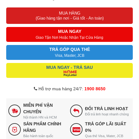
Hệ thống bảo vệ an toàn quá nhiệt, quá áp
MUA HÀNG
(Giao hàng tận nơi - Giá tốt - An toàn)
MUA NGAY
Giao Tận Nơi Hoặc Nhận Tại Cửa Hàng
TRẢ GÓP QUA THẺ
Visa, Master, JCB
MUA NGAY - TRẢ SAU
Hỗ trợ mua hàng 24/7:
1900 8650
MIỄN PHÍ VẬN
ĐỔI TRẢ LINH HOẠT
CHUYỂN
Đổi trả linh hoạt nhanh chóng
Nội thành HN và HCM
SẢN PHẨM CHÍNH
TRẢ GÓP LÃI SUẤT
HÃNG
0%
Bảo hành toàn quốc
Qua thẻ Visa, Mater, JCB