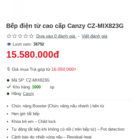
Bếp điện từ cao cấp Canzy CZ-MIX823G
Dựa vào 0 đánh giá.
-
Viết đánh giá
Lượt xem:
38792
15.580.000đ
🔖 Giá mua Trả góp từ
16.050.000₫
Mã SP:
CZ-MIX823G
Kho hàng:
1000
sp
Hãng:
Canzy
Chức năng Booster (Chức năng nấu nhanh ) bên từ
Hẹn giờ tắt bếp
Khóa trẻ em – Child lock
Tự động tắt bếp khi không có nồi ( trên bếp từ) – Pot detection
Cảnh báo dư nhiệt vùng nấu – Residual heat