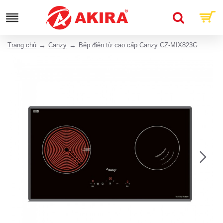
Trang chủ
Canzy
Bếp điện từ cao cấp Canzy CZ-MIX823G