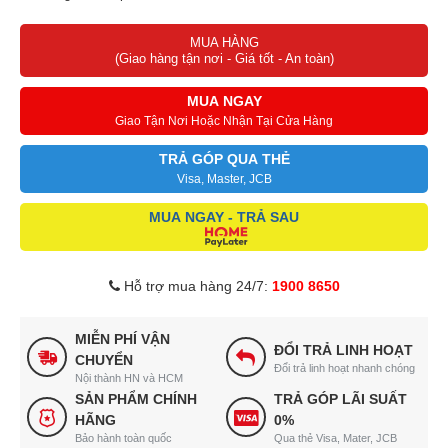
Khóa trẻ em – Child lock
MUA HÀNG
Tự động tắt bếp khi không có nồi ( trên bếp từ) – Pot detection
(Giao hàng tận nơi - Giá tốt - An toàn)
Cảnh báo dư nhiệt vùng nấu – Residual heat
Hệ thống bảo vệ an toàn quá nhiệt, quá áp
MUA NGAY
Giao Tận Nơi Hoặc Nhận Tại Cửa Hàng
TRẢ GÓP QUA THẺ
Visa, Master, JCB
MUA NGAY - TRẢ SAU
Hỗ trợ mua hàng 24/7:
1900 8650
MIỄN PHÍ VẬN
ĐỔI TRẢ LINH HOẠT
CHUYỂN
Đổi trả linh hoạt nhanh chóng
Nội thành HN và HCM
SẢN PHẨM CHÍNH
TRẢ GÓP LÃI SUẤT
HÃNG
0%
Bảo hành toàn quốc
Qua thẻ Visa, Mater, JCB