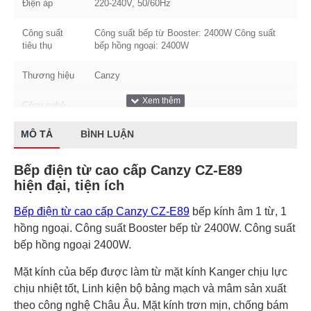
Điện áp
220-240V, 50/60Hz
Công suất
Công suất bếp từ Booster: 2400W Công suất
tiêu thụ
bếp hồng ngoại: 2400W
Thương hiệu
Canzy
Công nghệ
Tiết kiệm 30% điện năng
Inverter
MÔ TẢ
BÌNH LUẬN
Bếp điện từ cao cấp Canzy CZ-E89
hiện đại, tiện ích
Bếp điện từ cao cấp Canzy CZ-E89
bếp kính âm 1 từ, 1
hồng ngoại. Công suất Booster bếp từ 2400W. Công suất
bếp hồng ngoại 2400W.
Mặt kính của bếp được làm từ mặt kính Kanger chịu lực
chịu nhiệt tốt, Linh kiện bộ bảng mạch và mâm sản xuất
theo công nghệ Châu Âu. Mặt kính trơn mịn, chống bám