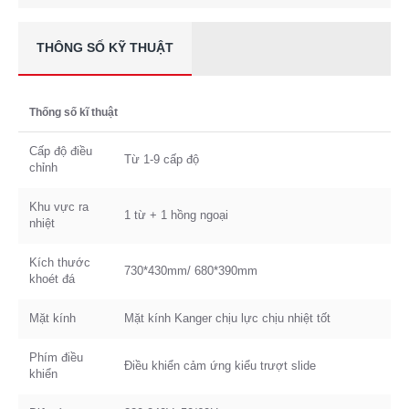
THÔNG SỐ KỸ THUẬT
Thống số kĩ thuật
Cấp độ điều
Từ 1-9 cấp độ
chỉnh
Khu vực ra
1 từ + 1 hồng ngoại
nhiệt
Kích thước
730*430mm/ 680*390mm
khoét đá
Mặt kính
Mặt kính Kanger chịu lực chịu nhiệt tốt
Phím điều
Điều khiển cảm ứng kiểu trượt slide
khiển