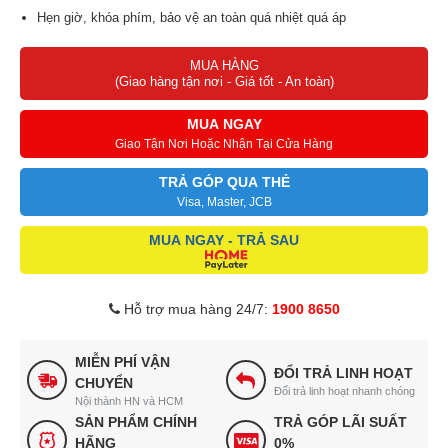
Hẹn giờ, khóa phím, bảo vệ an toàn quá nhiệt quá áp
MUA HÀNG
(Giao hàng tận nơi - Giá tốt - An toàn)
MUA NGAY
Giao Tận Nơi Hoặc Nhận Tại Cửa Hàng
TRẢ GÓP QUA THẺ
Visa, Master, JCB
MUA NGAY - TRẢ SAU
Hỗ trợ mua hàng 24/7:
1900 8650
MIỄN PHÍ VẬN
ĐỔI TRẢ LINH HOẠT
CHUYỂN
Đổi trả linh hoạt nhanh chóng
Nội thành HN và HCM
SẢN PHẨM CHÍNH
TRẢ GÓP LÃI SUẤT
HÃNG
0%