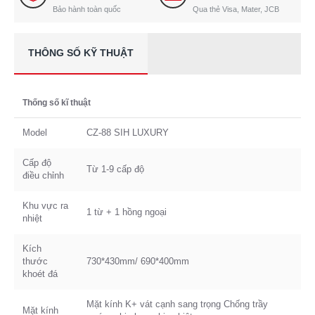
Bảo hành toàn quốc
Qua thẻ Visa, Mater, JCB
THÔNG SỐ KỸ THUẬT
Thống số kĩ thuật
Model
CZ-88 SIH LUXURY
Cấp độ
Từ 1-9 cấp độ
điều chỉnh
Khu vực ra
1 từ + 1 hồng ngoại
nhiệt
Kích
thước
730*430mm/ 690*400mm
khoét đá
Mặt kính K+ vát cạnh sang trọng Chống trầy
Mặt kính