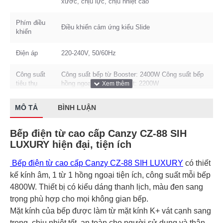
xước, chịu lực, chịu nhiệt cao
Phím điều
Điều khiển cảm ứng kiểu Slide
khiển
Điện áp
220-240V, 50/60Hz
Công suất
Công suất bếp từ Booster: 2400W Công suất bếp
tiêu thụ
hồng ngoại hai vòng nhiệt: 2200W
Thương
MÔ TẢ
BÌNH LUẬN
Canzy
hiệu
Bếp điện từ cao cấp Canzy CZ-88 SIH
Công nghệ
Tiết kiệm 30% điện năng
LUXURY hiện đại, tiện ích
Inverter
Bếp điện từ cao cấp Canzy CZ-88 SIH LUXURY
có thiết
kế kính âm, 1 từ 1 hồng ngoại tiện ích, công suất mỗi bếp
4800W. Thiết bị có kiểu dáng thanh lịch, màu đen sang
trọng phù hợp cho mọi không gian bếp.
Mặt kính của bếp được làm từ mặt kính K+ vát cạnh sang
trọng, chịu nhiệt tốt, an toàn cho người sử dụng và thân