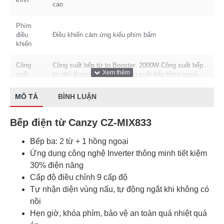
cao
Phím
điều
Điều khiển cảm ứng kiểu phím bấm
khiển
Công
Công suất bếp từ to Booster: 2000W Công suất bếp
suất
từ nhỏ Booster: 1600W Công suất bếp hồng ngoại :
tiêu thụ
1900W
MÔ TẢ
BÌNH LUẬN
Thương
Canzy
hiệu
Bếp điện từ Canzy CZ-MIX833
Công
Bếp ba: 2 từ + 1 hồng ngoại
nghệ
Tiết kiệm 30% điện năng
Ứng dụng công nghệ Inverter thông minh tiết kiệm
Inverter
30% điện năng
Cấp độ điều chỉnh 9 cấp độ
Tự nhận diện vùng nấu, tự động ngắt khi không có
nồi
Hẹn giờ, khóa phím, bảo vệ an toàn quá nhiệt quá