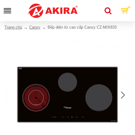
Trang chủ
Canzy
Bếp điện từ cao cấp Canzy CZ-MIX833