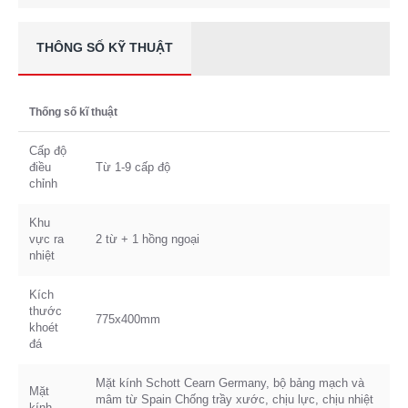
THÔNG SỐ KỸ THUẬT
Thống số kĩ thuật
Cấp độ
điều
Từ 1-9 cấp độ
chỉnh
Khu
vực ra
2 từ + 1 hồng ngoại
nhiệt
Kích
thước
775x400mm
khoét
đá
Mặt kính Schott Cearn Germany, bộ bảng mạch và
Mặt
mâm từ Spain Chống trầy xước, chịu lực, chịu nhiệt
kính