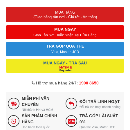
Mặt kính Schott Ceran Germany, bộ bảng mạch và mâm từ Spain
MUA HÀNG
Điều khiển cảm ứng kiểu Touch Select
(Giao hàng tận nơi - Giá tốt - An toàn)
MUA NGAY
Giao Tận Nơi Hoặc Nhận Tại Cửa Hàng
TRẢ GÓP QUA THẺ
Visa, Master, JCB
MUA NGAY - TRẢ SAU
Hỗ trợ mua hàng 24/7:
1900 8650
MIỄN PHÍ VẬN
ĐỔI TRẢ LINH HOẠT
CHUYỂN
Đổi trả linh hoạt nhanh chóng
Nội thành HN và HCM
SẢN PHẨM CHÍNH
TRẢ GÓP LÃI SUẤT
HÃNG
0%
Bảo hành toàn quốc
Qua thẻ Visa, Mater, JCB