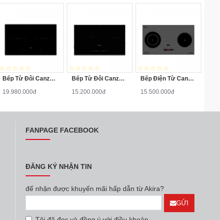
Bếp Từ Đôi Canzy CZ-702IPA
Bếp Từ Đôi Canzy CZ-922H
Bếp Điện Từ Canzy CZ-BMIX740T
19.980.000đ
15.200.000đ
15.500.000đ
FANPAGE FACEBOOK
ĐĂNG KÝ NHẬN TIN
để nhận được khuyến mãi hấp dẫn từ Akira?
GỬI
Tôi đã đọc và đồng ý với điều khoản