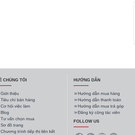
Ề CHÚNG TÔI
HƯỚNG DẪN
Giới thiệu
Hướng dẫn mua hàng
Tiêu chí bán hàng
Hướng dẫn thanh toán
Cơ hội việc làm
Hướng dẫn mua trả góp
Blog
Đăng ký cộng tác viên
Tư vấn chọn mua
FOLLOW US
Sơ đồ trang
Chương trình tiếp thị liên kết