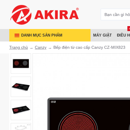
DANH MỤC SẢN PHẨM
MÁY GIẶT
ĐIỀU 
Trang chủ
Canzy
Bếp điện từ cao cấp Canzy CZ-MIX823