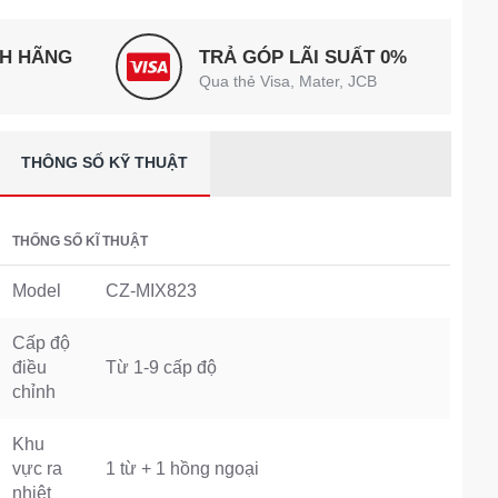
NH HÃNG
TRẢ GÓP LÃI SUẤT 0%
Qua thẻ Visa, Mater, JCB
THÔNG SỐ KỸ THUẬT
THỐNG SỐ KĨ THUẬT
Model
CZ-MIX823
Cấp độ
điều
Từ 1-9 cấp độ
chỉnh
Khu
vực ra
1 từ + 1 hồng ngoại
nhiệt