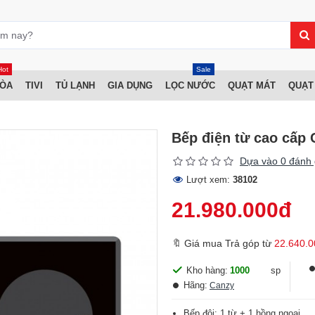
Hot
Sale
HÒA
TIVI
TỦ LẠNH
GIA DỤNG
LỌC NƯỚC
QUẠT MÁT
QUẠT
Bếp điện từ cao cấp
Dựa vào 0 đánh 
Lượt xem:
38102
21.980.000đ
🔖 Giá mua Trả góp từ
22.640.0
Kho hàng:
1000
sp
Hãng:
Canzy
Bếp đôi: 1 từ + 1 hồng ngoại