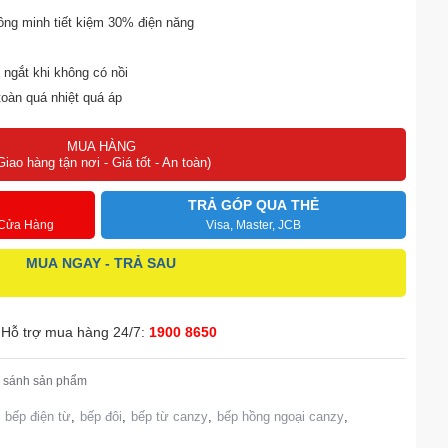
ông minh tiết kiệm 30% điện năng
 ngắt khi không có nồi
toàn quá nhiệt quá áp
y, bộ bảng mạch và mâm từ Spain
MUA HÀNG
 Select
Giao hàng tận nơi - Giá tốt - An toàn)
TRẢ GÓP QUA THẺ
 Cửa Hàng
Visa, Master, JCB
MUA NGAY - TRẢ SAU
Hỗ trợ mua hàng 24/7:
1900 8650
 sánh sản phẩm
bếp điện từ
,
bếp đôi
,
bếp từ canzy
,
bếp hồng ngoại canzy
,