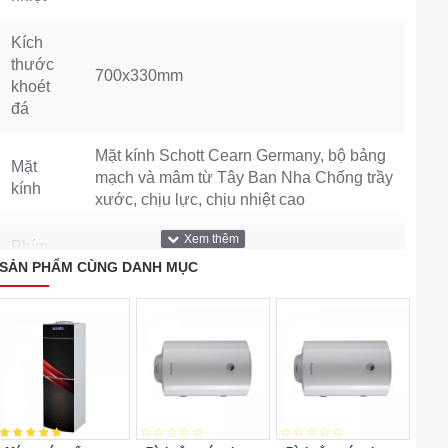
Kích
thước
700x330mm
khoét
đá
Mặt kính Schott Cearn Germany, bộ bảng
Mặt
mạch và mâm từ Tây Ban Nha Chống trầy
kính
xước, chịu lực, chịu nhiệt cao
Phím
SẢN PHẨM CÙNG DANH MỤC
điều
Điều khiển cảm ứng kiểu phím bấm
khiển
Điện áp
220-240V, 50/60Hz
Công
Công suất bếp từ Booster: 2000W Công
suất
suất bếp hồng ngoại: 1900W
tiêu thụ