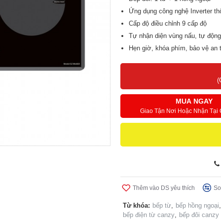
Ứng dụng công nghệ Inverter th
Cấp độ điều chỉnh 9 cấp độ
Tự nhận diện vùng nấu, tự động
Hẹn giờ, khóa phím, bảo vệ an 
Mặt kính Schott Ceran German
Điều khiển cảm ứng kiểu Touch
(
MUA NGAY
Giao Tận Nơi Hoặc Nhận Tại
Thêm vào DS yêu thích
So
Từ khóa:
bếp từ
,
bếp hồng ngoại
,
bếp điện từ canzy
,
bếp đôi canzy