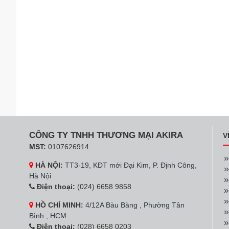
CÔNG TY TNHH THƯƠNG MẠI AKIRA
V
MST:
0107626914
HÀ NỘI:
TT3-19, KĐT mới Đại Kim, P. Định Công,
Hà Nội
Điện thoại:
(024) 6658 9858
HỒ CHÍ MINH:
4/12A Bàu Bàng , Phường Tân
Bình , HCM
Điện thoại:
(028) 6658 0203