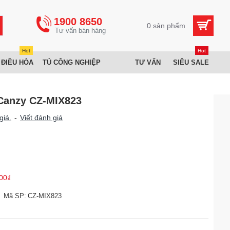
1900 8650
0 sản phẩm
Hot
Hot
 ĐIỀU HÒA
TỦ CÔNG NGHIỆP
TƯ VẤN
SIÊU SALE
 Canzy CZ-MIX823
giá.
-
Viết đánh giá
00₫
Mã SP:
CZ-MIX823