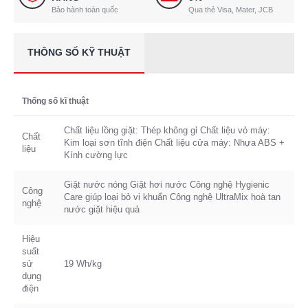
Bảo hành toàn quốc
Qua thẻ Visa, Mater, JCB
THÔNG SỐ KỸ THUẬT
Thống số kĩ thuật
Chất liệu lồng giặt: Thép không gỉ Chất liệu vỏ máy:
Chất
Kim loại sơn tĩnh điện Chất liệu cửa máy: Nhựa ABS +
liệu
Kính cường lực
Giặt nước nóng Giặt hơi nước Công nghệ Hygienic
Công
Care giúp loại bỏ vi khuẩn Công nghệ UltraMix hoà tan
nghệ
nước giặt hiệu quả
Hiệu
suất
sử
19 Wh/kg
dụng
điện