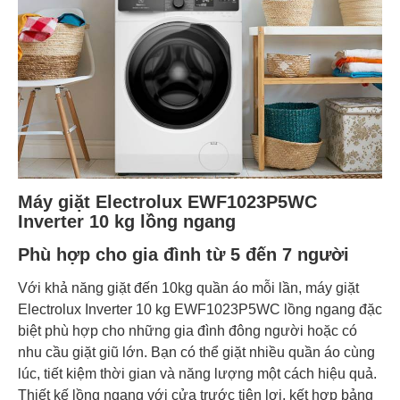
Xả thêm Trì hoãn kết thúc Thêm quần áo khi máy đang
giặt Ngâm Lưu chương trình yêu thích Khóa trẻ em
Tiện
Hẹn giờ giặt kết thúc Giặt sơ Chỉnh số vòng vắt Chỉnh
ích
nhiệt độ nước Hygienic Care - Diệt khuẩn sau mỗi lần
giặt
Xuất Xứ & Bảo Hành
Sản
xuất
Thái Lan
tại
Máy giặt Electrolux EWF1023P5WC
Inverter 10 kg lồng ngang
Năm
ra
2024
Phù hợp cho gia đình từ 5 đến 7 người
mắt
Với khả năng giặt đến 10kg quần áo mỗi lần, máy giặt
Electrolux Inverter 10 kg EWF1023P5WC lồng ngang đặc
biệt phù hợp cho những gia đình đông người hoặc có
nhu cầu giặt giũ lớn. Bạn có thể giặt nhiều quần áo cùng
lúc, tiết kiệm thời gian và năng lượng một cách hiệu quả.
Thiết kế lồng ngang với cửa trước tiện lợi, kết hợp bảng