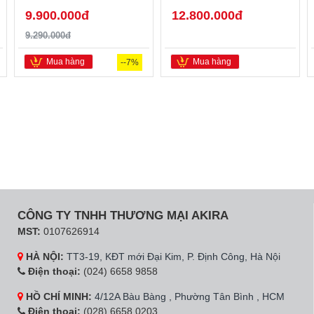
9.900.000đ
12.800.000đ
9.290.000đ
Mua hàng
Mua hàng
--7%
CÔNG TY TNHH THƯƠNG MẠI AKIRA
MST:
0107626914
HÀ NỘI:
TT3-19, KĐT mới Đại Kim, P. Định Công, Hà Nội
Điện thoại:
(024) 6658 9858
HỒ CHÍ MINH:
4/12A Bàu Bàng , Phường Tân Bình , HCM
Điện thoại:
(028) 6658 0203