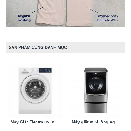
SẢN PHẨM CÙNG DANH MỤC
Máy Giặt Electrolux Inverter 10 Kg EWF1024D3WB
Máy giặt mini lồng ngang Twinwash LG T2735NWLV 3.5Kg