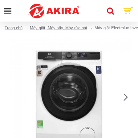
Trang chủ
Máy giặt, Máy sấy, Máy rửa bát
Máy giặt Electrolux In