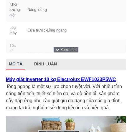
Khối
lượng
Nặng 73 kg
giặt
Loại
Cửa trước-Lồng ngang
máy
Tốc
độ
1200 vòng/phút
quay
vắt
MÔ TẢ
BÌNH LUẬN
Động
Truyền động gián tiếp (dây Curoa)
Máy giặt Inverter 10 kg Electrolux EWF1023P5WC
cơ
lồng ngang là một sự lựa chọn tuyệt vời. Với nhiều tính
Số
năng tiên tiến, thiết kế hiện đại và độ bền bỉ, sản phẩm
người
Từ 5 - 7 người
này đáp ứng nhu cầu giặt giũ đa dạng của các gia đình,
sử
mang lại trải nghiệm sử dụng tiện ích và hiệu quả
dụng
Kích
Cao 85 cm - Ngang 60 cm - Sâu 65 cm
thước