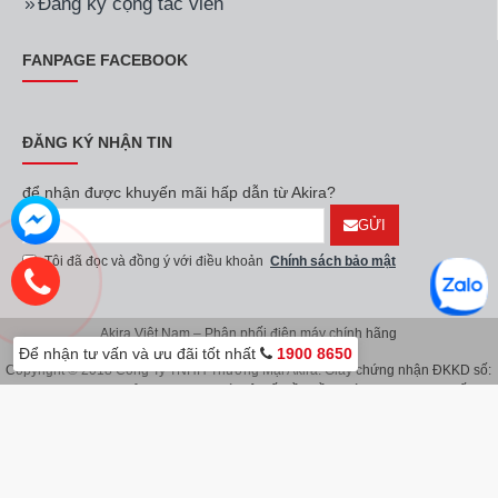
Đăng ký cộng tác viên
FANPAGE FACEBOOK
ĐĂNG KÝ NHẬN TIN
để nhận được khuyến mãi hấp dẫn từ Akira?
GỬI
Tôi đã đọc và đồng ý với điều khoản
Chính sách bảo mật
Akira Việt Nam – Phân phối điện máy chính hãng
Để nhận tư vấn và ưu đãi tốt nhất
1900 8650
Copyright © 2018 Công Ty TNHH Thương Mại Akira. Giấy chứng nhận ĐKKD số:
0107626914 do Sở KH & ĐT TP.Hà Nội cấp lần đầu ngày 08/11/2016. Giấy
chứng nhận đăng ký địa điểm kinh doanh do Sở Kế Hoạch & Đầu Tư TP.Hà Nội
cấp ngày 08/11/2016.