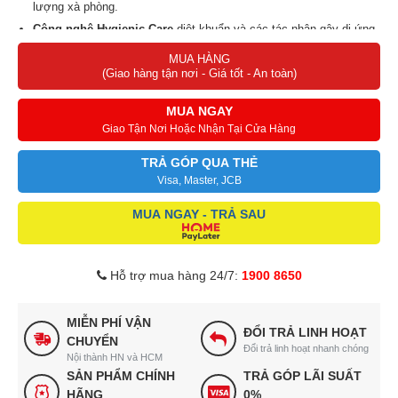
lượng xà phòng.
Công nghệ
Hygienic Care
diệt khuẩn và các tác nhân gây dị ứng.
Chế độ Sanitise
sử dụng nước nóng để giặt chuyên sâu, mang lại
MUA HÀNG
hiệu quả diệt khuẩn vượt trội.
(Giao hàng tận nơi - Giá tốt - An toàn)
Công nghệ
EcoInverter
hoạt động êm ái, giảm độ rung lắc, tiết
MUA NGAY
kiệm điện.
Giao Tận Nơi Hoặc Nhận Tại Cửa Hàng
Máy giặt cửa trước 10 kg
lý tưởng cho gia đình từ 5 đến 7 thành
viên.
TRẢ GÓP QUA THẺ
Visa, Master, JCB
MUA NGAY - TRẢ SAU
Hỗ trợ mua hàng 24/7:
1900 8650
MIỄN PHÍ VẬN
ĐỔI TRẢ LINH HOẠT
CHUYỂN
Đổi trả linh hoạt nhanh chóng
Nội thành HN và HCM
SẢN PHẨM CHÍNH
TRẢ GÓP LÃI SUẤT
HÃNG
0%