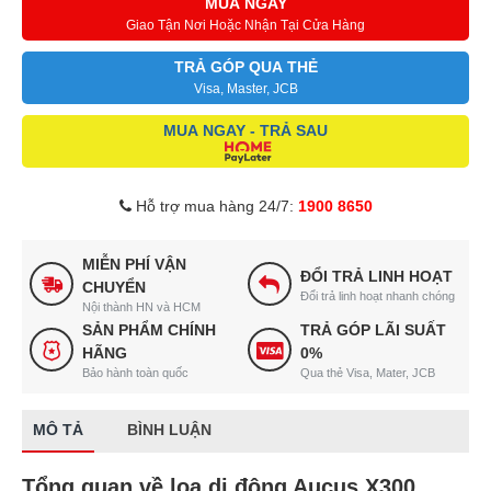
MUA NGAY
Giao Tận Nơi Hoặc Nhận Tại Cửa Hàng
TRẢ GÓP QUA THẺ
Visa, Master, JCB
MUA NGAY - TRẢ SAU
Hỗ trợ mua hàng 24/7:
1900 8650
MIỄN PHÍ VẬN
ĐỔI TRẢ LINH HOẠT
CHUYỂN
Đổi trả linh hoạt nhanh chóng
Nội thành HN và HCM
SẢN PHẨM CHÍNH
TRẢ GÓP LÃI SUẤT
HÃNG
0%
Bảo hành toàn quốc
Qua thẻ Visa, Mater, JCB
MÔ TẢ
BÌNH LUẬN
Tổng quan về loa di động Aucus X300