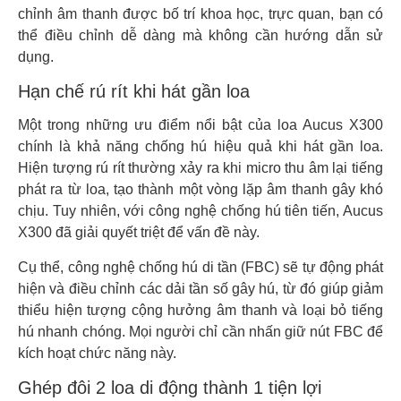
chỉnh âm thanh được bố trí khoa học, trực quan, bạn có
thể điều chỉnh dễ dàng mà không cần hướng dẫn sử
dụng.
Hạn chế rú rít khi hát gần loa
Một trong những ưu điểm nổi bật của loa Aucus X300
chính là khả năng chống hú hiệu quả khi hát gần loa.
Hiện tượng rú rít thường xảy ra khi micro thu âm lại tiếng
phát ra từ loa, tạo thành một vòng lặp âm thanh gây khó
chịu. Tuy nhiên, với công nghệ chống hú tiên tiến, Aucus
X300 đã giải quyết triệt để vấn đề này.
Cụ thể, công nghệ chống hú di tần (FBC) sẽ tự động phát
hiện và điều chỉnh các dải tần số gây hú, từ đó giúp giảm
thiểu hiện tượng cộng hưởng âm thanh và loại bỏ tiếng
hú nhanh chóng. Mọi người chỉ cần nhấn giữ nút FBC để
kích hoạt chức năng này.
Ghép đôi 2 loa di động thành 1 tiện lợi