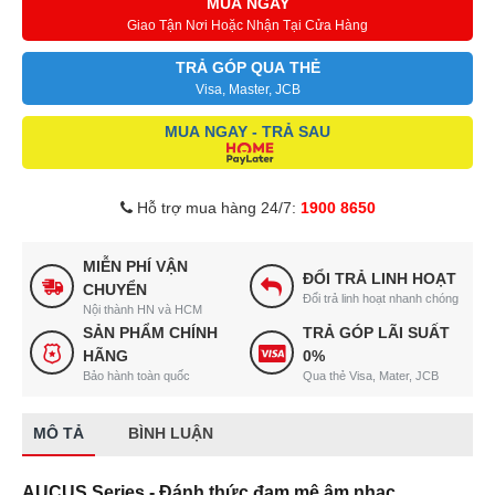
MUA NGAY
Giao Tận Nơi Hoặc Nhận Tại Cửa Hàng
TRẢ GÓP QUA THẺ
Visa, Master, JCB
MUA NGAY - TRẢ SAU
Hỗ trợ mua hàng 24/7:
1900 8650
MIỄN PHÍ VẬN
ĐỔI TRẢ LINH HOẠT
CHUYỂN
Đổi trả linh hoạt nhanh chóng
Nội thành HN và HCM
SẢN PHẨM CHÍNH
TRẢ GÓP LÃI SUẤT
HÃNG
0%
Bảo hành toàn quốc
Qua thẻ Visa, Mater, JCB
MÔ TẢ
BÌNH LUẬN
AUCUS Series - Đánh thức đam mê âm nhạc