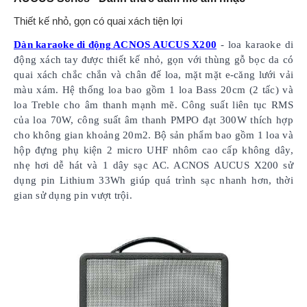
Thiết kế nhỏ, gọn có quai xách tiện lợi
Dàn karaoke di động ACNOS AUCUS X200
- loa karaoke di
động xách tay được thiết kế nhỏ, gọn với thùng gỗ bọc da có
quai xách chắc chắn và chân đế loa, mặt mặt e-căng lưới vải
màu xám. Hệ thống loa bao gồm 1 loa Bass 20cm (2 tấc) và
loa Treble cho âm thanh mạnh mẽ. Công suất liên tục RMS
của loa 70W, công suất âm thanh PMPO đạt 300W thích hợp
cho không gian khoảng 20m2. Bộ sản phẩm bao gồm 1 loa và
hộp đựng phụ kiện 2 micro UHF nhôm cao cấp không dây,
nhẹ hơi dễ hát và 1 dây sạc AC. ACNOS AUCUS X200 sử
dụng pin Lithium 33Wh giúp quá trình sạc nhanh hơn, thời
gian sử dụng pin vượt trội.