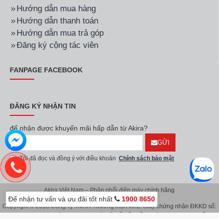
Hướng dẫn mua hàng
Hướng dẫn thanh toán
Hướng dẫn mua trả góp
Đăng ký cộng tác viên
FANPAGE FACEBOOK
ĐĂNG KÝ NHẬN TIN
để nhận được khuyến mãi hấp dẫn từ Akira?
GỬI
Tôi đã đọc và đồng ý với điều khoản
Chính sách bảo mật
Akira Việt Nam – Phân phối điện máy chính hãng
Để nhận tư vấn và ưu đãi tốt nhất
1900 8650
Copyright © 2018 Công Ty TNHH Thương Mại Akira. Giấy chứng nhận ĐKKD số:
0107626914 do Sở KH & ĐT TP.Hà Nội cấp lần đầu ngày 08/11/2016. Giấy