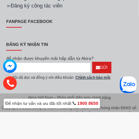
Đăng ký cộng tác viên
FANPAGE FACEBOOK
ĐĂNG KÝ NHẬN TIN
để nhận được khuyến mãi hấp dẫn từ Akira?
GỬI
Tôi đã đọc và đồng ý với điều khoản
Chính sách bảo mật
Akira Việt Nam – Phân phối điện máy chính hãng
Để nhận tư vấn và ưu đãi tốt nhất
1900 8650
Copyright © 2018 Công Ty TNHH Thương Mại Akira. Giấy chứng nhận ĐKKD số:
0107626914 do Sở KH & ĐT TP.Hà Nội cấp lần đầu ngày 08/11/2016. Giấy
chứng nhận đăng ký địa điểm kinh doanh do Sở Kế Hoạch & Đầu Tư TP.Hà Nội
cấp ngày 08/11/2016.