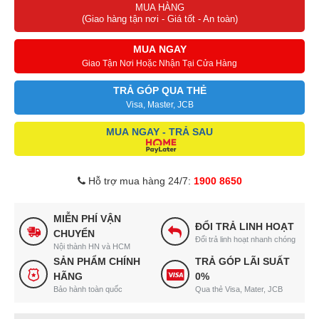
MUA HÀNG
(Giao hàng tận nơi - Giá tốt - An toàn)
MUA NGAY
Giao Tận Nơi Hoặc Nhận Tại Cửa Hàng
TRẢ GÓP QUA THẺ
Visa, Master, JCB
MUA NGAY - TRẢ SAU
Hỗ trợ mua hàng 24/7:
1900 8650
MIỄN PHÍ VẬN
ĐỔI TRẢ LINH HOẠT
CHUYỂN
Đổi trả linh hoạt nhanh chóng
Nội thành HN và HCM
SẢN PHẨM CHÍNH
TRẢ GÓP LÃI SUẤT
HÃNG
0%
Bảo hành toàn quốc
Qua thẻ Visa, Mater, JCB