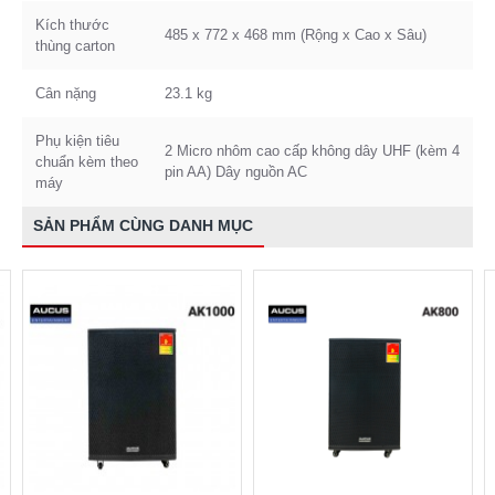
Kích thước
485 x 772 x 468 mm (Rộng x Cao x Sâu)
thùng carton
Cân nặng
23.1 kg
Phụ kiện tiêu
2 Micro nhôm cao cấp không dây UHF (kèm 4
chuẩn kèm theo
pin AA) Dây nguồn AC
máy
SẢN PHẨM CÙNG DANH MỤC