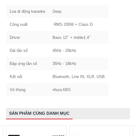
Loa di động karaoke
2way
Công suất
RMS 200W + Class D
Driver
Bass 12’’ + treble1.4’’
Dải tần số
45Hz - 20kHz
Đáp ứng tần số
35Hz - 18kHz
Kết nối
Bluetooth, Line IN, XLR, USB
Vỏ thùng
nhựa ABS
SẢN PHẨM CÙNG DANH MỤC