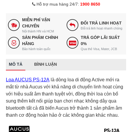
Hỗ trợ mua hàng 24/7:
1900 8650
MIỄN PHÍ VẬN
ĐỔI TRẢ LINH HOẠT
CHUYỂN
Đổi trả linh hoạt nhanh chóng
Nội thành HN và HCM
SẢN PHẨM CHÍNH
TRẢ GÓP LÃI SUẤT
HÃNG
0%
Bảo hành toàn quốc
Qua thẻ Visa, Mater, JCB
MÔ TẢ
BÌNH LUẬN
Loa AUCUS PS-12A
là dòng loa di động Active mới ra
mắt từ nhà Aucus với khả năng di chuyển linh hoạt cùng
với hiệu suất âm thanh tuyệt vời, đồng thời loa còn bổ
sung thêm kết nối giúp bạn chơi nhạc không dây qua
bluetooth tất cả đã biến Aucus trở thành 1 sản phẩm âm
thanh cơ động hoàn hảo ở các không gian khác nhau.