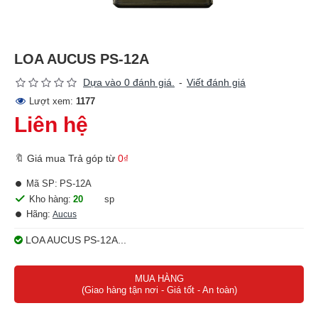
LOA AUCUS PS-12A
Dựa vào 0 đánh giá.
-
Viết đánh giá
Lượt xem:
1177
Liên hệ
🔖 Giá mua Trả góp từ
0₫
Mã SP:
PS-12A
Kho hàng:
20
sp
Hãng:
Aucus
LOA AUCUS PS-12A...
MUA HÀNG
(Giao hàng tận nơi - Giá tốt - An toàn)