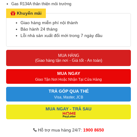
Gas R134A thân thiện môi trường
Sản xuất chính hãng Sanaky
Khuyến mãi
Giao hàng miễn phí nội thành
Bảo hành 24 tháng
Lỗi nhà sản xuất đổi mới trong 7 ngày đầu
MUA HÀNG
(Giao hàng tận nơi - Giá tốt - An toàn)
MUA NGAY
Giao Tận Nơi Hoặc Nhận Tại Cửa Hàng
TRẢ GÓP QUA THẺ
Visa, Master, JCB
MUA NGAY - TRẢ SAU
Hỗ trợ mua hàng 24/7:
1900 8650