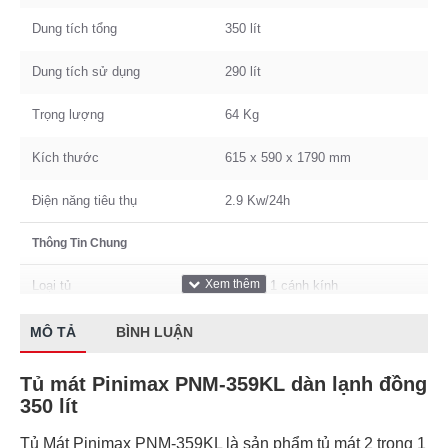
Dung tích tổng
350 lít
Dung tích sử dụng
290 lít
Trọng lượng
64 Kg
Kích thước
615 x 590 x 1790 mm
Điện năng tiêu thụ
2.9 Kw/24h
Thông Tin Chung
Loại tủ
Tủ Mát 1 cánh kính
Điều chỉnh nhiệt độ
Có
MÔ TẢ
BÌNH LUẬN
Xuất Xứ & Bảo Hành
Tủ mát Pinimax PNM-359KL dàn lạnh đồng
350 lít
Hãng sản xuất
Sanaky
Tủ Mát Pinimax PNM-359KL là sản phẩm tủ mát 2 trong 1