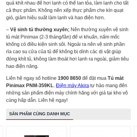
quá khít nhau để hơi lạnh có thể lan tỏa, làm lạnh cho tất
cả thực phẩm. Không nên xếp thực phẩm che kín quạt
gió, giảm hiệu suất làm lạnh và hao điện hơn.
–
Vệ sinh tủ thường xuyên;
Nên thường xuyên vệ sinh
tủ mát Pinimax (2-3 tháng/lần) để vi khuẩn, nấm mốc
không có điều kiện sinh sôi. Ngoài ra nên vệ sinh phần
rìa cao su cửa của tủ để không bị dính các dị vật giúp
đóng khít tủ, không làm thoát hơi lạnh ra ngoài, giảm tiêu
hao điện năng.
Liên hệ ngay số hotline
1900 8650
để đặt mua
Tủ mát
Pinimax PNM-359KL
.
Điện máy Akira
tự hào mang đến
những sản phẩm điện máy chính hãng với giá tại kho vô
cùng hấp dẫn. Liên hệ ngay!
SẢN PHẨM CÙNG DANH MỤC