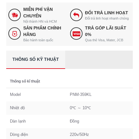
MIỄN PHÍ VẬN
ĐỔI TRẢ LINH HOẠT
CHUYỂN
Đổi trả linh hoạt nhanh chóng
Nội thành HN và HCM
SẢN PHẨM CHÍNH
TRẢ GÓP LÃI SUẤT
HÃNG
0%
Bảo hành toàn quốc
Qua thẻ Visa, Mater, JCB
THÔNG SỐ KỸ THUẬT
Thống số kĩ thuật
Model
PNM-359KL
Nhiệt độ
0℃ ～ 10℃
Dàn lạnh
Đồng
Dòng điện
220v/50Hz