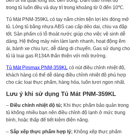
bền bỉ và quạt lồng sóc bên trong. Đảm bảo nhiệt độ
trong tủ luôn đều và duy trì trong khoảng từ 0 đến 10℃.
Tủ Mát PNM-359KL có tay nắm chìm tiện lợi khi đóng mở
tủ. Lòng tủ bằng nhựa ABS cao cấp dẻo dai, chịu va đập
tốt. Sản phẩm có lỗ thoát nước giúp cho việc vệ sinh dễ
dàng. Hệ thống máy nén làm lạnh nhanh, hoạt động êm
ái, bánh xe chịu lực, dễ dàng di chuyển. Gas sử dụng cho
tủ là loại gas R134A thân thiện với môi trường.
Tủ Mát Pinimax PNM-359KL
có nút điều chỉnh nhiệt độ,
khách hàng có thể dễ dàng điều chỉnh nhiệt độ phù hợp
cho các loại thực phẩm, hàng hóa, luôn tươi ngon nhất.
Lưu ý khi sử dụng Tủ Mát PNM-359KL
–
Điều chỉnh nhiệt độ tủ;
Khi thực phẩm bảo quản trong
tủ không nhiều bạn nên điều chỉnh độ lạnh ở mức trung
bình, hoặc thấp để tiết kiệm điện năng.
–
Sắp xếp thực phẩm hợp lý;
Không xếp thực phẩm