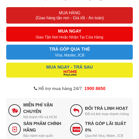
MUA HÀNG
(Giao hàng tận nơi - Giá tốt - An toàn)
MUA NGAY
Giao Tận Nơi Hoặc Nhận Tại Cửa Hàng
TRẢ GÓP QUA THẺ
Visa, Master, JCB
MUA NGAY - TRẢ SAU
Hỗ trợ mua hàng 24/7:
1900 8650
MIỄN PHÍ VẬN
ĐỔI TRẢ LINH HOẠT
CHUYỂN
Đổi trả linh hoạt nhanh chóng
Nội thành HN và HCM
SẢN PHẨM CHÍNH
TRẢ GÓP LÃI SUẤT
HÃNG
0%
Bảo hành toàn quốc
Qua thẻ Visa, Mater, JCB