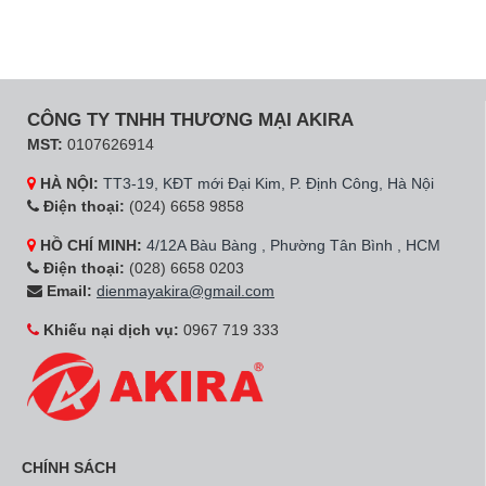
CÔNG TY TNHH THƯƠNG MẠI AKIRA
MST:
0107626914
HÀ NỘI:
TT3-19, KĐT mới Đại Kim, P. Định Công, Hà Nội
Điện thoại:
(024) 6658 9858
HỒ CHÍ MINH:
4/12A Bàu Bàng , Phường Tân Bình , HCM
Điện thoại:
(028) 6658 0203
Email:
dienmayakira@gmail.com
Khiếu nại dịch vụ:
0967 719 333
CHÍNH SÁCH