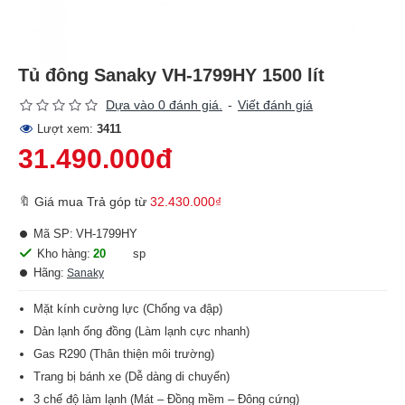
Tủ đông Sanaky VH-1799HY 1500 lít
Dựa vào 0 đánh giá.
-
Viết đánh giá
Lượt xem:
3411
31.490.000đ
🔖 Giá mua Trả góp từ
32.430.000₫
Mã SP:
VH-1799HY
Kho hàng:
20
sp
Hãng:
Sanaky
Mặt kính cường lực (Chống va đập)
Dàn lạnh ống đồng (Làm lạnh cực nhanh)
Gas R290 (Thân thiện môi trường)
Trang bị bánh xe (Dễ dàng di chuyển)
3 chế độ làm lạnh (Mát – Đồng mềm – Đông cứng)