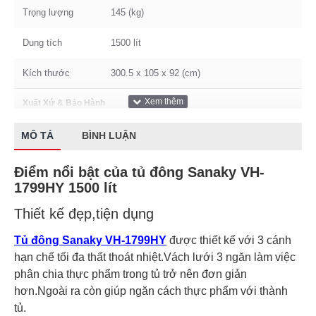
Trọng lượng
145 (kg)
Dung tích
1500 lít
Kích thước
300.5 x 105 x 92 (cm)
Xuất Xứ & Bảo Hành
Bảo hành
24 tháng
MÔ TẢ
BÌNH LUẬN
Thông số tủ mát
Điểm nổi bật của tủ đông Sanaky VH-
1799HY 1500 lít
Gas
R290a
Thiết kế đẹp,tiện dụng
Số cánh
3 cánh
Tủ đông Sanaky VH-1799HY
được thiết kế với 3 cánh
hạn chế tối đa thất thoát nhiệt.Vách lưới 3 ngăn làm việc
phân chia thực phẩm trong tủ trở nên đơn giản
hơn.Ngoài ra còn giúp ngăn cách thực phẩm với thành
tủ.