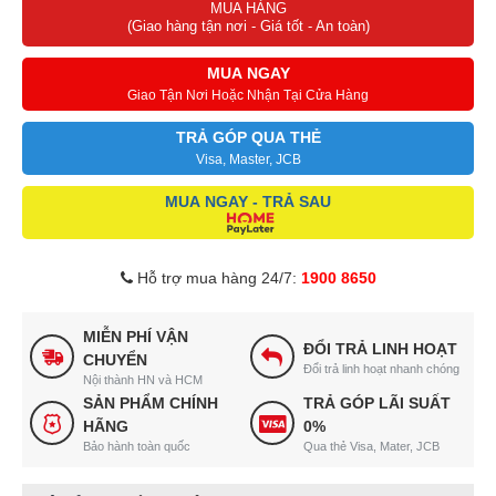
MUA HÀNG
(Giao hàng tận nơi - Giá tốt - An toàn)
MUA NGAY
Giao Tận Nơi Hoặc Nhận Tại Cửa Hàng
TRẢ GÓP QUA THẺ
Visa, Master, JCB
MUA NGAY - TRẢ SAU
Hỗ trợ mua hàng 24/7:
1900 8650
MIỄN PHÍ VẬN
ĐỔI TRẢ LINH HOẠT
CHUYỂN
Đổi trả linh hoạt nhanh chóng
Nội thành HN và HCM
SẢN PHẨM CHÍNH
TRẢ GÓP LÃI SUẤT
HÃNG
0%
Bảo hành toàn quốc
Qua thẻ Visa, Mater, JCB