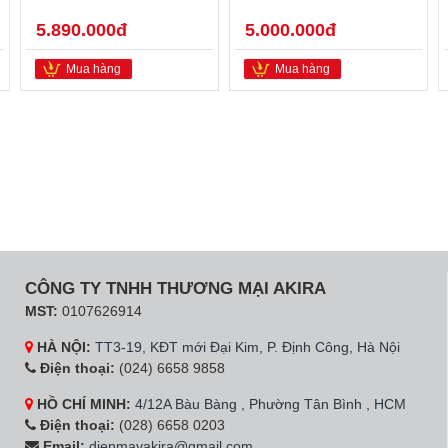
5.890.000đ
5.000.000đ
Mua hàng
Mua hàng
CÔNG TY TNHH THƯƠNG MẠI AKIRA
MST:
0107626914
HÀ NỘI:
TT3-19, KĐT mới Đại Kim, P. Định Công, Hà Nội
Điện thoại:
(024) 6658 9858
HỒ CHÍ MINH:
4/12A Bàu Bàng , Phường Tân Bình , HCM
Điện thoại:
(028) 6658 0203
Email:
dienmayakira@gmail.com