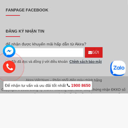
FANPAGE FACEBOOK
ĐĂNG KÝ NHẬN TIN
để nhận được khuyến mãi hấp dẫn từ Akira?
GỬI
Tôi đã đọc và đồng ý với điều khoản
Chính sách bảo mật
Akira Việt Nam – Phân phối điện máy chính hãng
Để nhận tư vấn và ưu đãi tốt nhất
1900 8650
Copyright © 2018 Công Ty TNHH Thương Mại Akira. Giấy chứng nhận ĐKKD số:
0107626914 do Sở KH & ĐT TP.Hà Nội cấp lần đầu ngày 08/11/2016. Giấy
chứng nhận đăng ký địa điểm kinh doanh do Sở Kế Hoạch & Đầu Tư TP.Hà Nội
cấp ngày 08/11/2016.