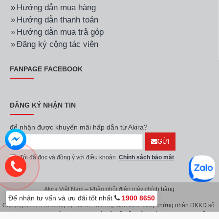
Hướng dẫn mua hàng
Hướng dẫn thanh toán
Hướng dẫn mua trả góp
Đăng ký cộng tác viên
FANPAGE FACEBOOK
ĐĂNG KÝ NHẬN TIN
để nhận được khuyến mãi hấp dẫn từ Akira?
GỬI
Tôi đã đọc và đồng ý với điều khoản
Chính sách bảo mật
Akira Việt Nam – Phân phối điện máy chính hãng
Để nhận tư vấn và ưu đãi tốt nhất
1900 8650
Copyright © 2018 Công Ty TNHH Thương Mại Akira. Giấy chứng nhận ĐKKD số:
0107626914 do Sở KH & ĐT TP.Hà Nội cấp lần đầu ngày 08/11/2016. Giấy