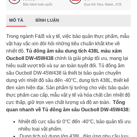
Bảo hành toàn quốc
Qua thẻ Visa, Mater, JCB
MÔ TẢ
BÌNH LUẬN
Trong ngành F&B và y tế, việc bảo quản thực phẩm, mẫu
vật hay vắc-xin đòi hỏi những tiêu chuẩn khắt khe về
nhiệt độ.
Tủ đông âm sâu dung tích 438L màu xám
Oucboll DW-45W438
chính là giải pháp tối ưu, mang lại
hiệu suất vượt trội và sự an toàn tuyệt đối. Tủ đông âm
sâu Oucboll DW-45W438 là thiết bị bảo quản chuyên
dụng với nhiệt độ sâu đến -40°C, dung tích 438L, thiết kế
đen xám hiện đại. Sản phẩm lý tưởng cho việc bảo quản
thực phẩm cao cấp, mẫu vật y tế và hóa chất cần nhiệt độ
cực thấp, giữ trọn vẹn chất lượng và độ an toàn.
Tổng
quan nhanh về Tủ đông âm sâu Oucboll DW-45W438:
Nhiệt độ cực sâu từ 0°C đến -40°C, bảo quản tối ưu
nhiều loại vật phẩm.
Dung tích sử dụng lớn 438L, đáp ứng nhu cầu lưu