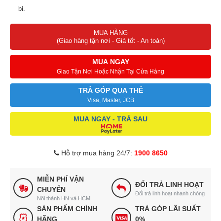
bỉ.
Công nghệ làm lạnh trực tiếp và gas R290 thân thiện môi trường,
MUA HÀNG
tiết kiệm điện.
(Giao hàng tận nơi - Giá tốt - An toàn)
Bảng điều khiển điện tử dễ sử dụng, tích hợp bảo vệ chống điện
giật an toàn.
MUA NGAY
Giao Tận Nơi Hoặc Nhận Tại Cửa Hàng
TRẢ GÓP QUA THẺ
Visa, Master, JCB
MUA NGAY - TRẢ SAU
Hỗ trợ mua hàng 24/7:
1900 8650
MIỄN PHÍ VẬN
ĐỔI TRẢ LINH HOẠT
CHUYỂN
Đổi trả linh hoạt nhanh chóng
Nội thành HN và HCM
SẢN PHẨM CHÍNH
TRẢ GÓP LÃI SUẤT
HÃNG
0%