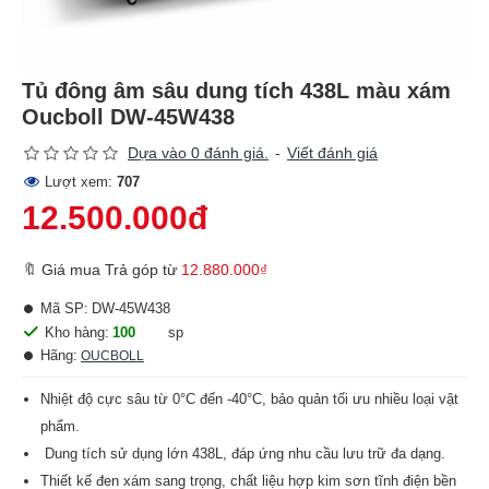
Tủ đông âm sâu dung tích 438L màu xám
Oucboll DW-45W438
Dựa vào 0 đánh giá.
-
Viết đánh giá
Lượt xem:
707
12.500.000đ
🔖 Giá mua Trả góp từ
12.880.000₫
Mã SP:
DW-45W438
Kho hàng:
100
sp
Hãng:
OUCBOLL
Nhiệt độ cực sâu từ 0°C đến -40°C, bảo quản tối ưu nhiều loại vật
phẩm.
Dung tích sử dụng lớn 438L, đáp ứng nhu cầu lưu trữ đa dạng.
Thiết kế đen xám sang trọng, chất liệu hợp kim sơn tĩnh điện bền