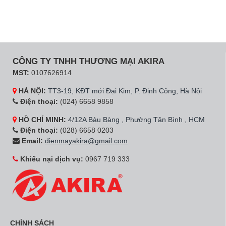
CÔNG TY TNHH THƯƠNG MẠI AKIRA
MST:
0107626914
HÀ NỘI:
TT3-19, KĐT mới Đại Kim, P. Định Công, Hà Nội
Điện thoại:
(024) 6658 9858
HỒ CHÍ MINH:
4/12A Bàu Bàng , Phường Tân Bình , HCM
Điện thoại:
(028) 6658 0203
Email:
dienmayakira@gmail.com
Khiếu nại dịch vụ:
0967 719 333
CHÍNH SÁCH