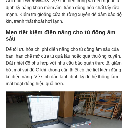
Oucboll DW-45W438. Vệ sinh bên trong và bên ngoài tủ
định kỳ bằng khăn mềm ẩm, tránh dùng hóa chất tẩy rửa
mạnh. Kiểm tra gioăng cửa thường xuyên để đảm bảo độ
kín, tránh thất thoát hơi lạnh.
Mẹo tiết kiệm điện năng
cho tủ đông âm
sâu
Để tối ưu hóa chi phí điện năng cho tủ đông âm sâu của
bạn, hạn chế mở cửa tủ quá lâu hoặc quá thường xuyên.
Đặt nhiệt độ phù hợp với nhu cầu bảo quản thực tế, giảm
bớt một vài độ C khi không cần thiết có thể tiết kiệm đáng
kể điện năng. Vệ sinh dàn lạnh định kỳ để hệ thống làm
mát hoạt động hiệu quả hơn.