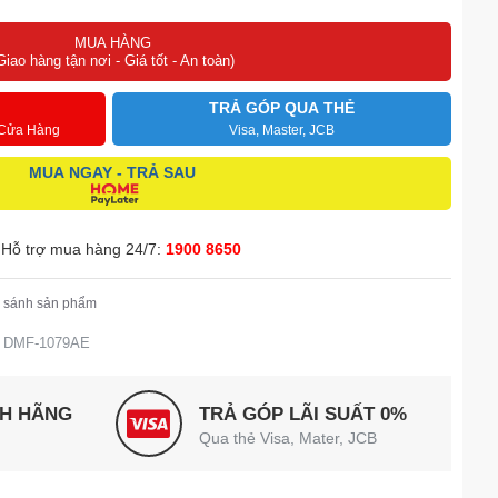
MUA HÀNG
Giao hàng tận nơi - Giá tốt - An toàn)
TRẢ GÓP QUA THẺ
 Cửa Hàng
Visa, Master, JCB
MUA NGAY - TRẢ SAU
Hỗ trợ mua hàng 24/7:
1900 8650
 sánh sản phẩm
ng DMF-1079AE
NH HÃNG
TRẢ GÓP LÃI SUẤT 0%
Qua thẻ Visa, Mater, JCB