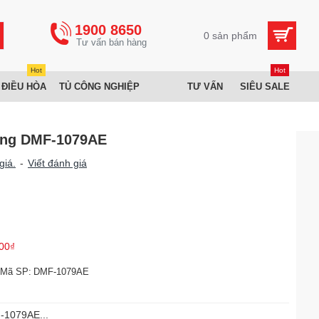
1900 8650
0 sản phẩm
Hot
Hot
 ĐIỀU HÒA
TỦ CÔNG NGHIỆP
TƯ VẤN
SIÊU SALE
ing DMF-1079AE
giá.
-
Viết đánh giá
00₫
Mã SP:
DMF-1079AE
-1079AE...