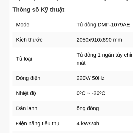
Thông số Kỹ thuật
Model
Tủ đông
DMF-1079AE
Kích thước
2050x910
x890
mm
Tủ đông 1 ngăn tùy chỉ
Tủ loại
mát
Dòng điện
220V/ 50Hz
Nhiệt độ
0ºC ~ -26ºC
Dàn lạnh
ống đồng
Điện năng tiêu thụ
4 kW/24h