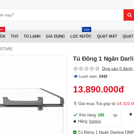
Hot
Sale
HÒA
TIVI
TỦ LẠNH
GIA DỤNG
LỌC NƯỚC
QUẠT MÁT
QUẠT
1079AE
Tủ Đông 1 Ngăn Darl
Dựa vào 0 đánh 
Lượt xem:
2442
13.890.000đ
🔖 Giá mua Trả góp từ
14.310.0
Kho hàng:
100
sp
Hãng:
Darling
Tủ Đông 1 Ngăn Darling DMF