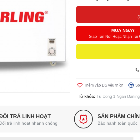
(
MUA NGAY
Giao Tận Nơi Hoặc Nhận Tại
Thêm vào DS yêu thích
So
Từ khóa:
Tủ Đông 1 Ngăn Darli
ĐỔI TRẢ LINH HOẠT
SẢN PHẨM CHÍ
Đổi trả linh hoạt nhanh chóng
Bảo hành toàn quốc