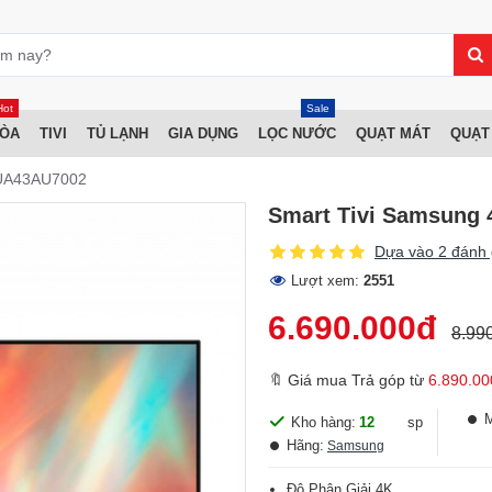
Hot
Sale
HÒA
TIVI
TỦ LẠNH
GIA DỤNG
LỌC NƯỚC
QUẠT MÁT
QUẠT
 UA43AU7002
Smart Tivi Samsung
Dựa vào 2 đánh 
Lượt xem:
2551
6.690.000đ
8.99
🔖 Giá mua Trả góp từ
6.890.00
Kho hàng:
12
sp
Hãng:
Samsung
Độ Phân Giải 4K