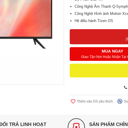
Công Nghệ Âm Thanh Q-Symph
Công Nghệ Hình ảnh Motion Xce
Hệ điều hành Tizen OS
(
MUA NGAY
Giao Tận Nơi Hoặc Nhận Tại
Thêm vào DS yêu thích
So
ĐỔI TRẢ LINH HOẠT
SẢN PHẨM CHÍ