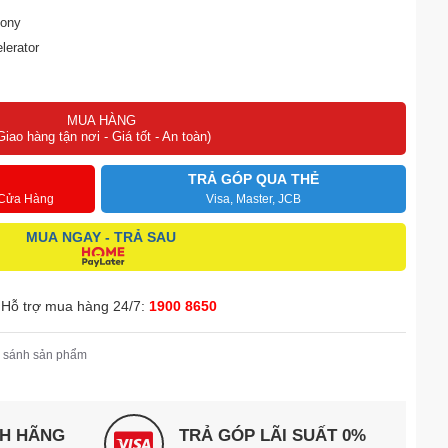
ony
lerator
MUA HÀNG
Giao hàng tận nơi - Giá tốt - An toàn)
TRẢ GÓP QUA THẺ
 Cửa Hàng
Visa, Master, JCB
MUA NGAY - TRẢ SAU
Hỗ trợ mua hàng 24/7:
1900 8650
 sánh sản phẩm
NH HÃNG
TRẢ GÓP LÃI SUẤT 0%