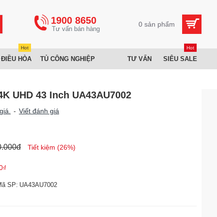
1900 8650
0 sản phẩm
Hot
Hot
 ĐIỀU HÒA
TỦ CÔNG NGHIỆP
TƯ VẤN
SIÊU SALE
 4K UHD 43 Inch UA43AU7002
giá.
-
Viết đánh giá
0.000đ
Tiết kiệm (26%)
0₫
Mã SP:
UA43AU7002