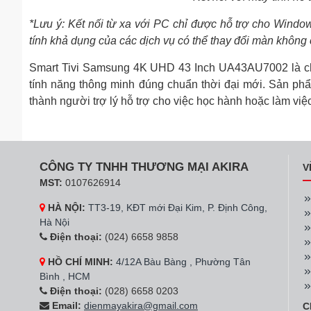
*Lưu ý: Kết nối từ xa với PC chỉ được hỗ trợ cho Window
tính khả dụng của các dịch vụ có thể thay đổi màn không
Smart Tivi Samsung 4K UHD 43 Inch UA43AU7002 là chi
tính năng thông minh đúng chuẩn thời đại mới. Sản phẩm
thành người trợ lý hỗ trợ cho việc học hành hoặc làm việc
CÔNG TY TNHH THƯƠNG MẠI AKIRA
V
MST:
0107626914
HÀ NỘI:
TT3-19, KĐT mới Đại Kim, P. Định Công,
Hà Nội
Điện thoại:
(024) 6658 9858
HỒ CHÍ MINH:
4/12A Bàu Bàng , Phường Tân
Bình , HCM
Điện thoại:
(028) 6658 0203
Email:
dienmayakira@gmail.com
C