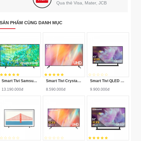
Qua thẻ Visa, Mater, JCB
SẢN PHẨM CÙNG DANH MỤC
Smart Tivi Samsung 4K 65 inch UA65CU8000
Smart Tivi Crystal UHD 4K Samsung 50 Inch UA50AU7700
Smart Tivi QLED Samsung 4K QA43Q60AAKXXV
13.190.000đ
8.590.000đ
9.900.000đ