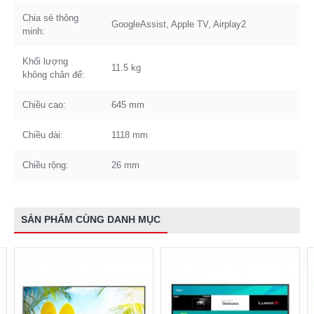
Chia sẻ thông
GoogleAssist, Apple TV, Airplay2
minh:
Khối lượng
11.5 kg
không chân đế:
Chiều cao:
645 mm
Chiều dài:
1118 mm
Chiều rộng:
26 mm
SẢN PHẨM CÙNG DANH MỤC