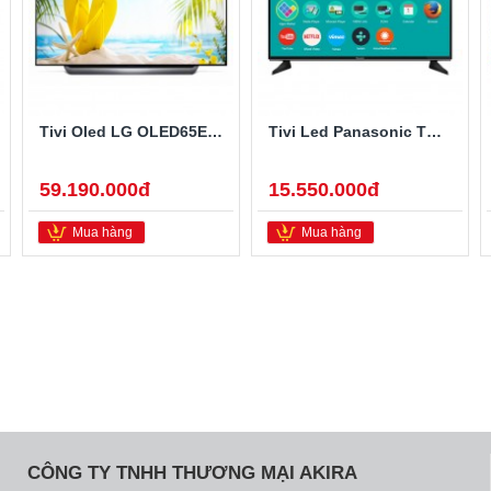
Tivi Oled LG OLED65E8PTA 65 Inch
Tivi Led Panasonic TH-49EX600V 49 Inch 4K Ultra HD
59.190.000đ
15.550.000đ
Mua hàng
Mua hàng
CÔNG TY TNHH THƯƠNG MẠI AKIRA