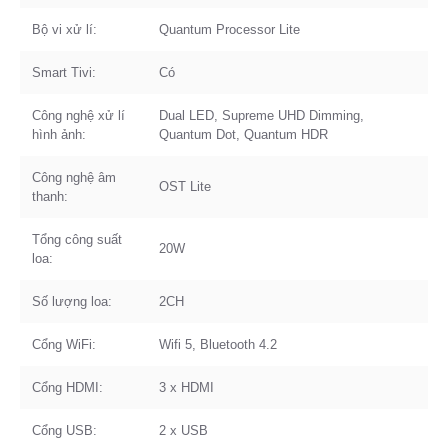
Bộ vi xử lí:
Quantum Processor Lite
Smart Tivi:
Có
Công nghệ xử lí
Dual LED, Supreme UHD Dimming,
hình ảnh:
Quantum Dot, Quantum HDR
Công nghệ âm
OST Lite
thanh:
Tổng công suất
20W
loa:
Số lượng loa:
2CH
Cổng WiFi:
Wifi 5, Bluetooth 4.2
Cổng HDMI:
3 x HDMI
Cổng USB:
2 x USB