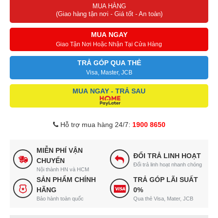
MUA HÀNG
(Giao hàng tận nơi - Giá tốt - An toàn)
MUA NGAY
Giao Tận Nơi Hoặc Nhận Tại Cửa Hàng
TRẢ GÓP QUA THẺ
Visa, Master, JCB
MUA NGAY - TRẢ SAU
Hỗ trợ mua hàng 24/7:
1900 8650
MIỄN PHÍ VẬN
ĐỔI TRẢ LINH HOẠT
CHUYỂN
Đổi trả linh hoạt nhanh chóng
Nội thành HN và HCM
SẢN PHẨM CHÍNH
TRẢ GÓP LÃI SUẤT
HÃNG
0%
Bảo hành toàn quốc
Qua thẻ Visa, Mater, JCB