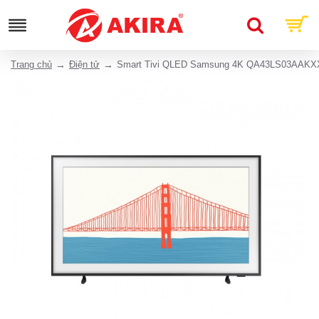
Trang chủ
Điện tử
Smart Tivi QLED Samsung 4K QA43LS03AAK