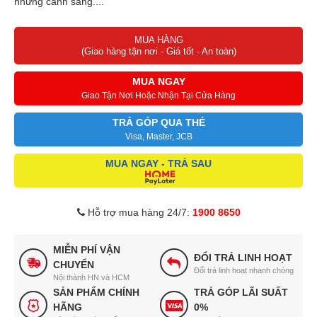
những cảnh sáng....
MUA HÀNG
(Giao hàng tận nơi - Giá tốt - An toàn)
MUA NGAY
Giao Tận Nơi Hoặc Nhận Tại Cửa Hàng
TRẢ GÓP QUA THẺ
Visa, Master, JCB
MUA NGAY - TRẢ SAU
Hỗ trợ mua hàng 24/7:
1900 8650
MIỄN PHÍ VẬN
ĐỔI TRẢ LINH HOẠT
CHUYỂN
Đổi trả linh hoạt nhanh chóng
Nội thành HN và HCM
SẢN PHẨM CHÍNH
TRẢ GÓP LÃI SUẤT
HÃNG
0%