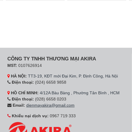
CÔNG TY TNHH THƯƠNG MẠI AKIRA
MST:
0107626914
HÀ NỘI:
TT3-19, KĐT mới Đại Kim, P. Định Công, Hà Nội
Điện thoại:
(024) 6658 9858
HỒ CHÍ MINH:
4/12A Bàu Bàng , Phường Tân Bình , HCM
Điện thoại:
(028) 6658 0203
Email:
dienmayakira@gmail.com
Khiếu nại dịch vụ:
0967 719 333