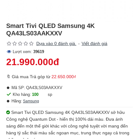
Smart Tivi QLED Samsung 4K
QA43LS03AAKXXV
Dựa vào 0 đánh giá.
-
Viết đánh giá
Lượt xem:
39619
21.990.000đ
🔖 Giá mua Trả góp từ
22.650.000₫
Mã SP:
QA43LS03AAKXXV
Kho hàng:
100
sp
Hãng:
Samsung
Smart Tivi QLED Samsung 4K QA43LS03AAKXXV sở hữu
Công nghệ Quantum Dot - hiển thị 100% dải màu. Đưa ánh
sáng đến một thế giới khác với công nghệ tuyệt vời mang đến
hàng tỷ sắc thái màu sắc ngoạn mục, trung thực ngay cả trong