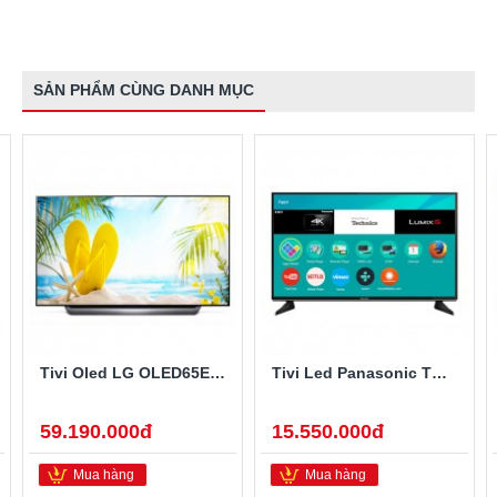
SẢN PHẨM CÙNG DANH MỤC
Tivi Oled LG OLED65E8PTA 65 Inch
Tivi Led Panasonic TH-49EX600V 49 Inch 4K Ultra HD
59.190.000đ
15.550.000đ
Mua hàng
Mua hàng