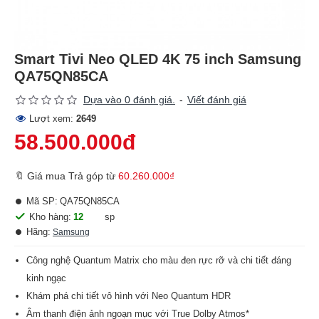
Smart Tivi Neo QLED 4K 75 inch Samsung
QA75QN85CA
Dựa vào 0 đánh giá.
-
Viết đánh giá
Lượt xem:
2649
58.500.000đ
🔖 Giá mua Trả góp từ
60.260.000₫
Mã SP:
QA75QN85CA
Kho hàng:
12
sp
Hãng:
Samsung
Công nghệ Quantum Matrix cho màu đen rực rỡ và chi tiết đáng
kinh ngạc
Khám phá chi tiết vô hình với Neo Quantum HDR
Âm thanh điện ảnh ngoạn mục với True Dolby Atmos*