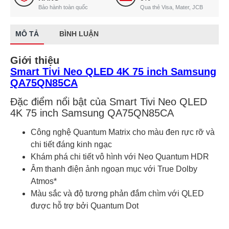
Bảo hành toàn quốc
Qua thẻ Visa, Mater, JCB
MÔ TẢ
BÌNH LUẬN
Giới thiệu
Smart Tivi Neo QLED 4K 75 inch Samsung
QA75QN85CA
Đặc điểm nổi bật của Smart Tivi Neo QLED
4K 75 inch Samsung QA75QN85CA
Công nghệ Quantum Matrix cho màu đen rực rỡ và
chi tiết đáng kinh ngạc
Khám phá chi tiết vô hình với Neo Quantum HDR
Âm thanh điện ảnh ngoạn mục với True Dolby
Atmos*
Màu sắc và độ tương phản đắm chìm với QLED
được hỗ trợ bởi Quantum Dot