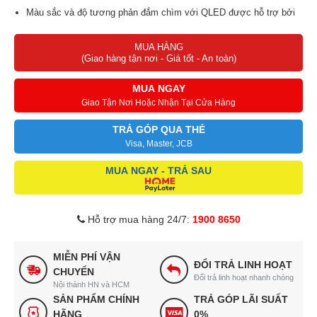
Màu sắc và độ tương phản đắm chìm với QLED được hỗ trợ bởi
Quantum Dot
MUA HÀNG
(Giao hàng tận nơi - Giá tốt - An toàn)
MUA NGAY
Giao Tận Nơi Hoặc Nhận Tại Cửa Hàng
TRẢ GÓP QUA THẺ
Visa, Master, JCB
MUA NGAY - TRẢ SAU
Hỗ trợ mua hàng 24/7:
1900 8650
MIỄN PHÍ VẬN
ĐỔI TRẢ LINH HOẠT
CHUYỂN
Đổi trả linh hoạt nhanh chóng
Nội thành HN và HCM
SẢN PHẨM CHÍNH
TRẢ GÓP LÃI SUẤT
HÃNG
0%