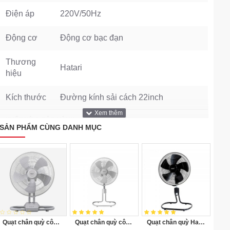
Điện áp
220V/50Hz
Động cơ
Động cơ bạc đạn
Thương
Hatari
hiệu
Kích thước
Đường kính sải cách 22inch
XUẤT XỨ & BẢO HÀNH
SẢN PHẨM CÙNG DANH MỤC
Xuất xứ
Thái Lan
Bảo hành
12 tháng
Quạt chân quỳ công nghiệp Thái Lan Hatari IS18M2
Quạt chân quỳ công nghiệp Thái Lan Hatari IS18M1
Quạt chân quỳ Hatari Thái Lan IS22M1