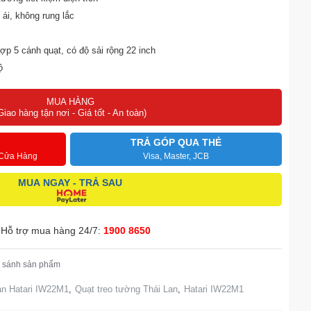
ái, không rung lắc
 5 cánh quạt, có độ sải rộng 22 inch
ộ
ện khi quá tải
MUA HÀNG
Giao hàng tận nơi - Giá tốt - An toàn)
TRẢ GÓP QUA THẺ
 Cửa Hàng
Visa, Master, JCB
MUA NGAY - TRẢ SAU
Hỗ trợ mua hàng 24/7:
1900 8650
 sánh sản phẩm
an Hatari IW22M1
,
Quạt treo tường Thái Lan
,
Hatari IW22M1