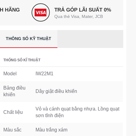
NH HÃNG
TRẢ GÓP LÃI SUẤT 0%
Qua thẻ Visa, Mater, JCB
THÔNG SỐ KỸ THUẬT
THỐNG SỐ KĨ THUẬT
Model
IW22M1
Bảng điều
Dây giật điều khiển
khiển
Vỏ và cánh quạt bằng nhựa. Lồng quạt
Chất liệu
sơn tĩnh điện
Màu sắc
Màu trắng xám