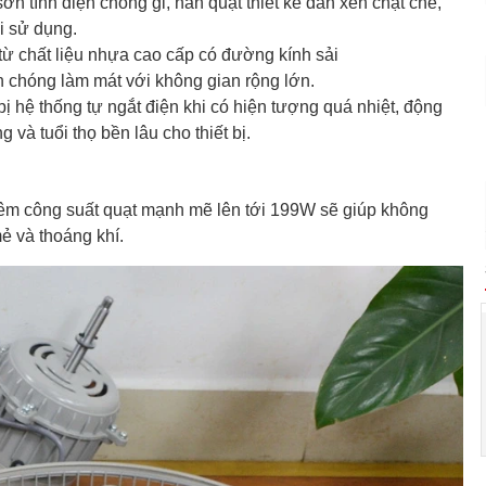
n tĩnh điện chống gỉ, nan quạt thiết kế đan xen chặt chẽ,
i sử dụng.
từ chất liệu nhựa cao cấp có đường kính sải
 chóng làm mát với không gian rộng lớn.
ị hệ thống tự ngắt điện khi có hiện tượng quá nhiệt, động
à tuổi thọ bền lâu cho thiết bị.
thêm công suất quạt mạnh mẽ lên tới 199W sẽ giúp không
ẻ và thoáng khí.