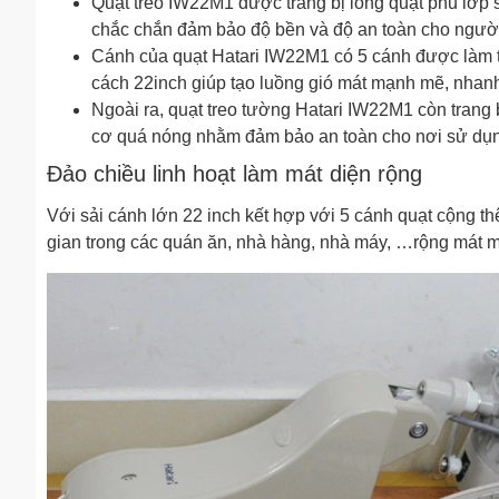
Quạt treo IW22M1 được trang bị lồng quạt phũ lớp sơ
chắc chắn đảm bảo độ bền và độ an toàn cho ngườ
Cánh của quạt Hatari IW22M1
có 5 cánh được làm 
cách 22inch giúp tạo luồng gió mát mạnh mẽ, nhanh
Ngoài ra, quạt treo tường Hatari IW22M1 còn trang b
cơ quá nóng nhằm đảm bảo an toàn cho nơi sử dụng v
Đảo chiều linh hoạt làm mát diện rộng
Với sải cánh lớn 22 inch kết hợp với 5 cánh quạt cộng 
gian trong các quán ăn, nhà hàng, nhà máy, …rộng mát m