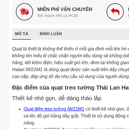
MIỄN PHÍ VẬN CHUYỂN
Nội thành HN và HCM
MÔ TẢ
BÌNH LUẬN
Quạt là thiết bị không thể thiếu ở mỗi gia đình mỗi khi hè
không tìm hiểu kĩ chắc chắn người tiêu dùng sẽ không b
hãng, tiết kiệm điện, hiệu suất gió lớn, đem lại không g
Hatari IW22M1 là dòng quạt được sản xuất trên dây chuyề
cao cấp, đáp ứng tối đa nhu cầu sử dụng của người dùng
Đặc điểm của quạt treo tường Thái Lan H
Thiết kế nhỏ gọn, dễ dàng tháo lắp
Quạt điện treo tường
IW22M1
có thiết kế nhỏ gọn, 
và tốc độ gió bằng dây giật. Thiết bị sử dụng động c
năng.