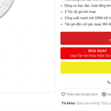
Động cơ bạc đạn, hoạt động êm 
3 Tốc độ gió linh hoạt
Công suất mạnh mẽ 199W kết hợp
Tản gió đều với góc quay 360 đ
2 cầu chì chống cháy, tự ngắt đi
(
MUA NGAY
Giao Tận Nơi Hoặc Nhận Tại
Thêm vào DS yêu thích
So
Từ khóa:
Quạt treo tường Thái L