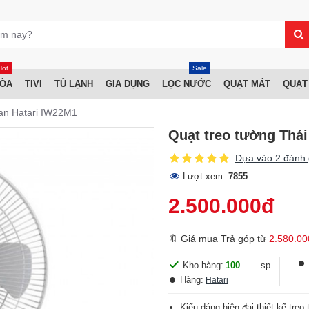
Hot
Sale
HÒA
TIVI
TỦ LẠNH
GIA DỤNG
LỌC NƯỚC
QUẠT MÁT
QUẠT
Lan Hatari IW22M1
Quạt treo tường Thái
Dựa vào 2 đánh 
Lượt xem:
7855
2.500.000đ
🔖 Giá mua Trả góp từ
2.580.00
Kho hàng:
100
sp
Hãng:
Hatari
Kiểu dáng hiện đại thiết kế treo 