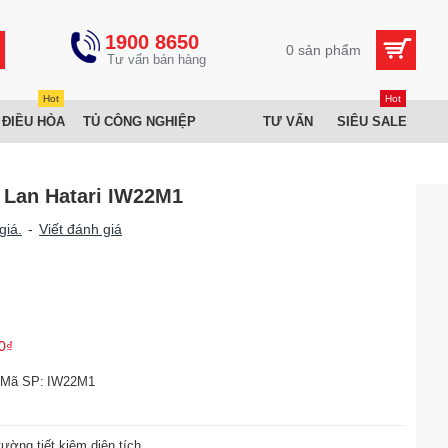
1900 8650
0 sản phẩm
Hot
Hot
 ĐIỀU HÒA
TỦ CÔNG NGHIỆP
TƯ VẤN
SIÊU SALE
 Lan Hatari IW22M1
giá.
-
Viết đánh giá
0₫
Mã SP:
IW22M1
tường tiết kiệm diện tích