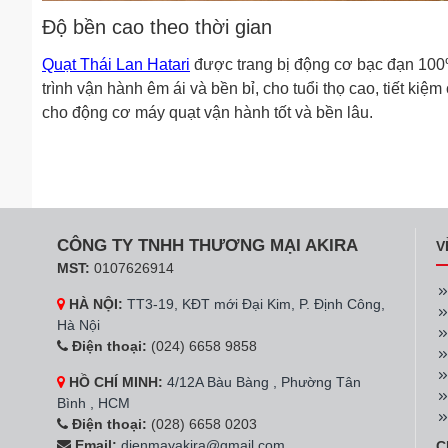
Độ bền cao theo thời gian
Quạt Thái Lan Hatari
được trang bị động cơ bạc đạn 10
trình vận hành êm ái và bền bỉ, cho tuổi thọ cao, tiết ki
cho động cơ máy quạt vận hành tốt và bền lâu.
CÔNG TY TNHH THƯƠNG MẠI AKIRA
V
MST:
0107626914
HÀ NỘI:
TT3-19, KĐT mới Đại Kim, P. Định Công,
Hà Nội
Điện thoại:
(024) 6658 9858
HỒ CHÍ MINH:
4/12A Bàu Bàng , Phường Tân
Bình , HCM
Điện thoại:
(028) 6658 0203
Email:
dienmayakira@gmail.com
C