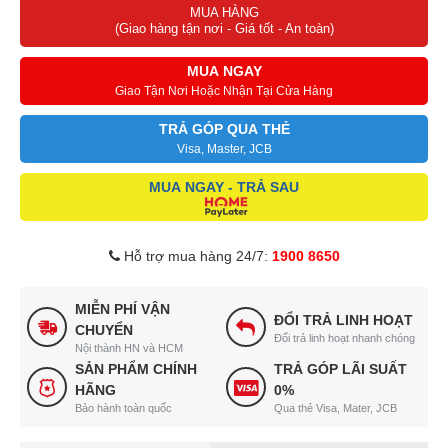
MUA HÀNG
(Giao hàng tận nơi - Giá tốt - An toàn)
MUA NGAY
Giao Tận Nơi Hoặc Nhận Tại Cửa Hàng
TRẢ GÓP QUA THẺ
Visa, Master, JCB
MUA NGAY - TRẢ SAU
Hỗ trợ mua hàng 24/7:
1900 8650
MIỄN PHÍ VẬN
ĐỔI TRẢ LINH HOẠT
CHUYỂN
Đổi trả linh hoạt nhanh chóng
Nội thành HN và HCM
SẢN PHẨM CHÍNH
TRẢ GÓP LÃI SUẤT
HÃNG
0%
Bảo hành toàn quốc
Qua thẻ Visa, Mater, JCB