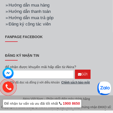
Hướng dẫn mua hàng
Hướng dẫn thanh toán
Hướng dẫn mua trả góp
Đăng ký cộng tác viên
FANPAGE FACEBOOK
ĐĂNG KÝ NHẬN TIN
để nhận được khuyến mãi hấp dẫn từ Akira?
GỬI
Tôi đã đọc và đồng ý với điều khoản
Chính sách bảo mật
Akira Việt Nam – Phân phối điện máy chính hãng
Để nhận tư vấn và ưu đãi tốt nhất
1900 8650
Copyright © 2018 Công Ty TNHH Thương Mại Akira. Giấy chứng nhận ĐKKD số:
0107626914 do Sở KH & ĐT TP.Hà Nội cấp lần đầu ngày 08/11/2016. Giấy