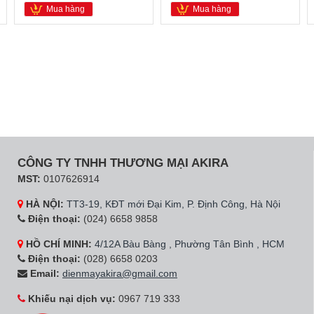
Mua hàng
Mua hàng
CÔNG TY TNHH THƯƠNG MẠI AKIRA
MST:
0107626914
HÀ NỘI:
TT3-19, KĐT mới Đại Kim, P. Định Công, Hà Nội
Điện thoại:
(024) 6658 9858
HỒ CHÍ MINH:
4/12A Bàu Bàng , Phường Tân Bình , HCM
Điện thoại:
(028) 6658 0203
Email:
dienmayakira@gmail.com
Khiếu nại dịch vụ:
0967 719 333