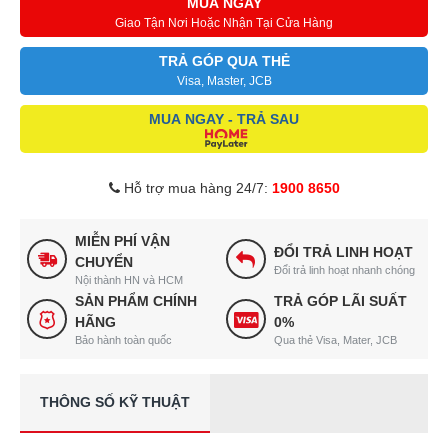
MUA NGAY
Giao Tận Nơi Hoặc Nhận Tại Cửa Hàng
TRẢ GÓP QUA THẺ
Visa, Master, JCB
MUA NGAY - TRẢ SAU
Hỗ trợ mua hàng 24/7:
1900 8650
MIỄN PHÍ VẬN
ĐỔI TRẢ LINH HOẠT
CHUYỂN
Đổi trả linh hoạt nhanh chóng
Nội thành HN và HCM
SẢN PHẨM CHÍNH
TRẢ GÓP LÃI SUẤT
HÃNG
0%
Bảo hành toàn quốc
Qua thẻ Visa, Mater, JCB
THÔNG SỐ KỸ THUẬT