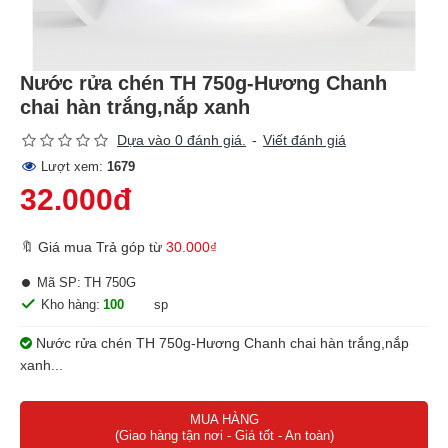
Nước rửa chén TH 750g-Hương Chanh
chai hàn trắng,nắp xanh
Dựa vào 0 đánh giá.
-
Viết đánh giá
Lượt xem:
1679
32.000đ
🔖 Giá mua Trả góp từ
30.000₫
Mã SP:
TH 750G
Kho hàng:
100
sp
Nước rửa chén TH 750g-Hương Chanh chai hàn trắng,nắp
xanh...
MUA HÀNG
(Giao hàng tận nơi - Giá tốt - An toàn)