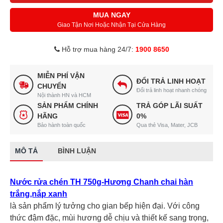
MUA NGAY
Giao Tận Nơi Hoặc Nhận Tại Cửa Hàng
Hỗ trợ mua hàng 24/7:
1900 8650
MIỄN PHÍ VẬN
ĐỔI TRẢ LINH HOẠT
CHUYỂN
Đổi trả linh hoạt nhanh chóng
Nội thành HN và HCM
SẢN PHẨM CHÍNH
TRẢ GÓP LÃI SUẤT
HÃNG
0%
Bảo hành toàn quốc
Qua thẻ Visa, Mater, JCB
MÔ TẢ
BÌNH LUẬN
Nước rửa chén TH 750g-Hương Chanh chai hàn
trắng,nắp xanh
là sản phẩm lý tưởng cho gian bếp hiện đại. Với công
thức đậm đặc, mùi hương dễ chịu và thiết kế sang trọng,