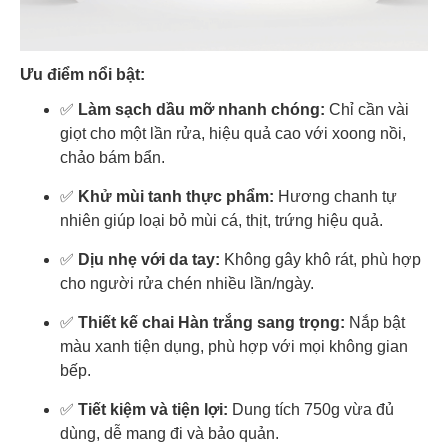
Ưu điểm nổi bật:
✅
Làm sạch dầu mỡ nhanh chóng:
Chỉ cần vài
giọt cho một lần rửa, hiệu quả cao với xoong nồi,
chảo bám bẩn.
✅
Khử mùi tanh thực phẩm:
Hương chanh tự
nhiên giúp loại bỏ mùi cá, thịt, trứng hiệu quả.
✅
Dịu nhẹ với da tay:
Không gây khô rát, phù hợp
cho người rửa chén nhiều lần/ngày.
✅
Thiết kế chai Hàn trắng sang trọng:
Nắp bật
màu xanh tiện dụng, phù hợp với mọi không gian
bếp.
✅
Tiết kiệm và tiện lợi:
Dung tích 750g vừa đủ
dùng, dễ mang đi và bảo quản.