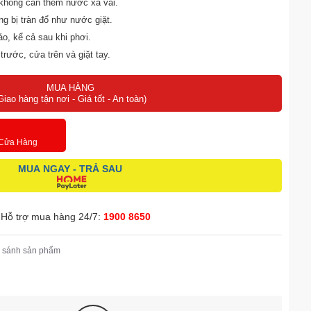
 không cần thêm nước xả vải.
ông bị tràn đổ như nước giặt.
o, kể cả sau khi phơi.
rước, cửa trên và giặt tay.
MUA HÀNG
Giao hàng tận nơi - Giá tốt - An toàn)
 Cửa Hàng
MUA NGAY - TRẢ SAU
Hỗ trợ mua hàng 24/7:
1900 8650
 sánh sản phẩm