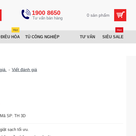
1900 8650
0 sản phẩm
Hot
Hot
 ĐIỀU HÒA
TỦ CÔNG NGHIỆP
TƯ VẤN
SIÊU SALE
giá.
-
Viết đánh giá
₫
Mã SP:
TH 3D
iặt sạch tối ưu.