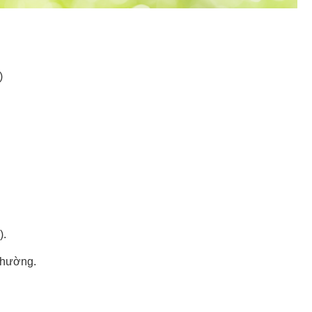
)
).
thường.