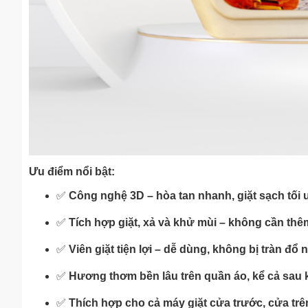
Ưu điểm nổi bật:
✅
Công nghệ 3D – hòa tan nhanh, giặt sạch tối 
✅
Tích hợp giặt, xả và khử mùi – không cần thê
✅
Viên giặt tiện lợi – dễ dùng, không bị tràn đổ
✅
Hương thơm bền lâu trên quần áo, kể cả sau k
✅
Thích hợp cho cả máy giặt cửa trước, cửa trên 