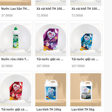
Nước Lau Sàn TH 1L-Hương Ly,Nắp Đỏ
Xả vải khô TH 100ml Xanh Dương
Xả vải khô TH 100ml Tím
37.000đ
72.000đ
72.000đ
Nước rửa chén TH 750g-Hương Chanh chai hàn trắng,nắp xanh
Túi nước giặt xả TH 3.6kg Tím
Túi nước giặt xả TH 3.6kg Xanh
32.000đ
167.000đ
167.000đ
Túi nước giặt xả TH 3.6kg Đỏ
Lau kính TH 10kg
Lau kính TH 5kg