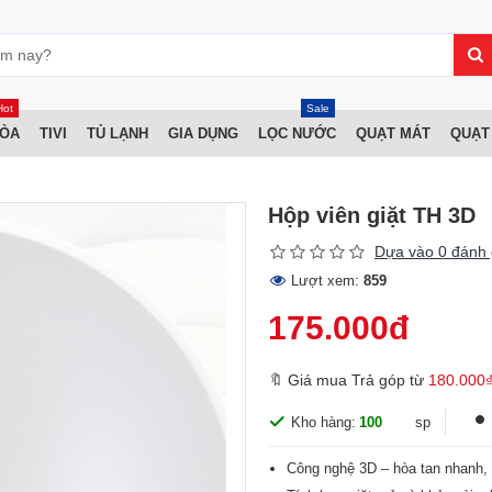
Hot
Sale
HÒA
TIVI
TỦ LẠNH
GIA DỤNG
LỌC NƯỚC
QUẠT MÁT
QUẠT
Hộp viên giặt TH 3D
Dựa vào 0 đánh 
Lượt xem:
859
175.000đ
🔖 Giá mua Trả góp từ
180.000
Kho hàng:
100
sp
Công nghệ 3D – hòa tan nhanh, g