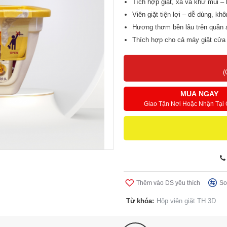
Tích hợp giặt, xả và khử mùi –
Viên giặt tiện lợi – dễ dùng, kh
Hương thơm bền lâu trên quần á
Thích hợp cho cả máy giặt cửa t
(
MUA NGAY
Giao Tận Nơi Hoặc Nhận Tại
Thêm vào DS yêu thích
So
Từ khóa:
Hộp viên giặt TH 3D