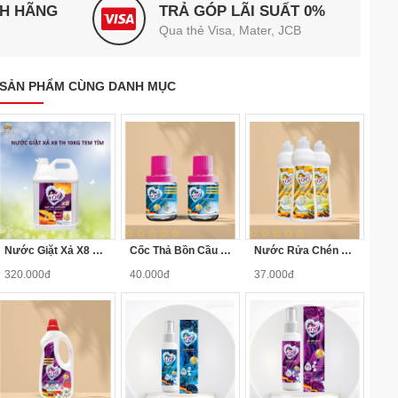
NH HÃNG
TRẢ GÓP LÃI SUẤT 0%
Qua thẻ Visa, Mater, JCB
SẢN PHẨM CÙNG DANH MỤC
Nước Giặt Xả X8 TH 10kg Tem Tím
Cốc Thả Bồn Cầu TH 180g Hương Lavender Tím
Nước Rửa Chén TH 750g Hương Quế, Chai Hàn Trắng, Nắp Trắng
320.000đ
40.000đ
37.000đ