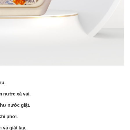
ưu.
m nước xả vải.
 như nước giặt.
hi phơi.
và giặt tay.