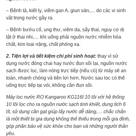
– Bệnh tả, kiết lỵ, viêm gan A, giun sán,… do các vi sinh
vật trong nước gây ra.
– Bệnh bướu cổ, ung thư, viêm da, sẩy thai, nguy cơ dị
tật ở thai nhi,… khi uống phải nguồn nước nhiễm hóa
chất, kim loại nặng, chất phóng xạ.
2. Tiện lợi và tiết kiệm chi phí sinh hoạt:
thay vì sử
dụng nước đóng chai hay nước đun sôi lại, nguồn nước
sạch được lọc, làm nóng trực tiếp (nếu có) từ máy sẽ an
toàn, nhanh chóng và tiện lợi hơn. Nước sau lọc có thể
uống trực tiếp tại vòi, không cần đun sôi.
Máy lọc nước RO Kangaroo KG116I 10 lõi
với hệ thống
10 lõi lọc cho ra nguồn nước sạch tinh khiết, dung tích 6
lít, sử dụng cần gạt giúp lấy nước dễ dàng,… chắc chắn
là một thiết bị gia dụng không thể thiếu trong mỗi gia đình,
góp phần bảo vệ sức khỏe cho bạn và những người thân
yêu.