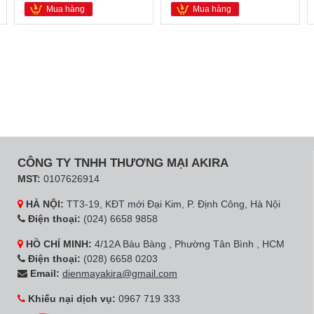
Mua hàng
Mua hàng
CÔNG TY TNHH THƯƠNG MẠI AKIRA
MST:
0107626914
HÀ NỘI:
TT3-19, KĐT mới Đại Kim, P. Định Công, Hà Nội
Điện thoại:
(024) 6658 9858
HỒ CHÍ MINH:
4/12A Bàu Bàng , Phường Tân Bình , HCM
Điện thoại:
(028) 6658 0203
Email:
dienmayakira@gmail.com
Khiếu nại dịch vụ:
0967 719 333