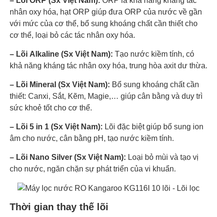
– Lõi ORP (Sx Việt Nam):
ORP là khả năng kháng tác
nhân oxy hóa, hạt ORP giúp đưa ORP của nước về gần
với mức của cơ thể, bổ sung khoáng chất cần thiết cho
cơ thể, loại bỏ các tác nhân oxy hóa.
– Lõi Alkaline (Sx Việt Nam):
Tạo nước kiềm tính, có
khả năng kháng tác nhân oxy hóa, trung hòa axit dư thừa.
– Lõi Mineral (Sx Việt Nam):
Bổ sung khoáng chất cần
thiết: Canxi, Sắt, Kẽm, Magie,… giúp cân bằng và duy trì
sức khoẻ tốt cho cơ thể.
– Lõi 5 in 1 (Sx Việt Nam):
Lõi đặc biệt giúp bổ sung ion
âm cho nước, cân bằng pH, tạo nước kiềm tính.
– Lõi Nano Silver (Sx Việt Nam):
Loại bỏ mùi và tạo vị
cho nước, ngăn chặn sự phát triển của vi khuẩn.
Thời gian thay thế lõi