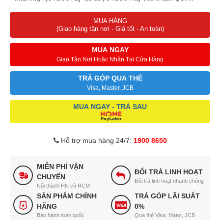
02:2009/BYT.
MUA HÀNG
(Giao hàng tận nơi - Giá tốt - An toàn)
MUA NGAY
Giao Tận Nơi Hoặc Nhận Tại Cửa Hàng
TRẢ GÓP QUA THẺ
Visa, Master, JCB
MUA NGAY - TRẢ SAU
Hỗ trợ mua hàng 24/7:
1900 8650
MIỄN PHÍ VẬN
ĐỔI TRẢ LINH HOẠT
CHUYỂN
Đổi trả linh hoạt nhanh chóng
Nội thành HN và HCM
SẢN PHẨM CHÍNH
TRẢ GÓP LÃI SUẤT
HÃNG
0%
Bảo hành toàn quốc
Qua thẻ Visa, Mater, JCB