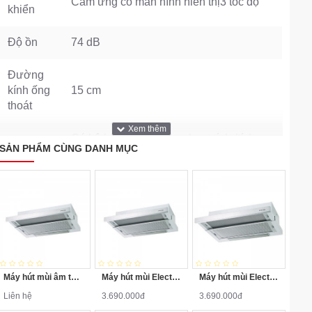
Cảm ứng có màn hình hiển thị3 tốc độ
khiển
Độ ồn
74 dB
Đường
kính ống
15 cm
thoát
Có bộ lọc khử mùi than hoạt tính (tích
SẢN PHẨM CÙNG DANH MỤC
Tiện ích
hợp trong máy)Có đèn LED chiếu sáng
tiện lợi
THÔNG SỐ MÁY SẤY
Hãng
Electrolux
Máy hút mùi âm tủ Electrolux LFP316S
Máy hút mùi Electrolux EFP6520X
Máy hút mùi Electrolux EFP6520X
Liên hệ
3.690.000đ
3.690.000đ