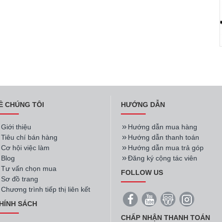
Ề CHÚNG TÔI
HƯỚNG DẪN
Giới thiệu
Hướng dẫn mua hàng
Tiêu chí bán hàng
Hướng dẫn thanh toán
Cơ hội việc làm
Hướng dẫn mua trả góp
Blog
Đăng ký cộng tác viên
Tư vấn chọn mua
FOLLOW US
Sơ đồ trang
Chương trình tiếp thị liên kết
HÍNH SÁCH
CHẤP NHẬN THANH TOÁN