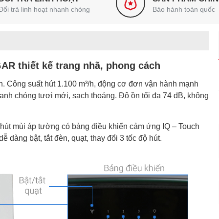
Đổi trả linh hoạt nhanh chóng
Bảo hành toàn quốc
AR thiết kế trang nhã, phong cách
ện. Công suất hút 1.100 m³/h, động cơ đơn vận hành mạnh
anh chóng tươi mới, sạch thoáng. Độ ồn tối đa 74 dB, không
 Máy hút mùi áp tường có bảng điều khiển cảm ứng IQ – Touch
dàng bật, tắt đèn, quạt, thay đổi 3 tốc độ hút.