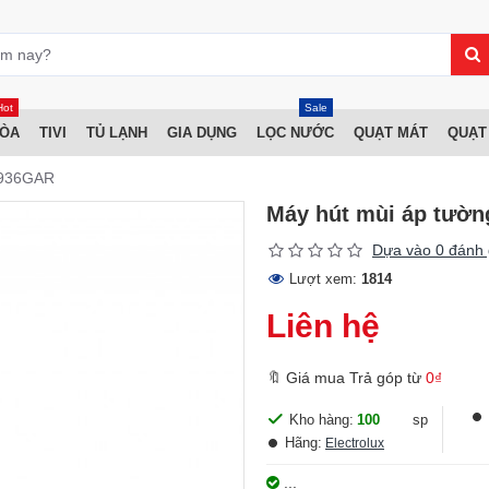
Hot
Sale
HÒA
TIVI
TỦ LẠNH
GIA DỤNG
LỌC NƯỚC
QUẠT MÁT
QUẠT
FC936GAR
Máy hút mùi áp tườn
Dựa vào 0 đánh 
Lượt xem:
1814
Liên hệ
🔖 Giá mua Trả góp từ
0₫
Kho hàng:
100
sp
Hãng:
Electrolux
...