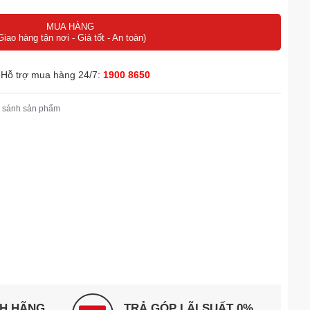
MUA HÀNG
Giao hàng tận nơi - Giá tốt - An toàn)
Hỗ trợ mua hàng 24/7:
1900 8650
 sánh sản phẩm
NH HÃNG
TRẢ GÓP LÃI SUẤT 0%