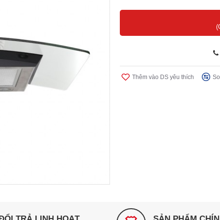
(
Thêm vào DS yêu thích
So
ĐỔI TRẢ LINH HOẠT
SẢN PHẨM CHÍ