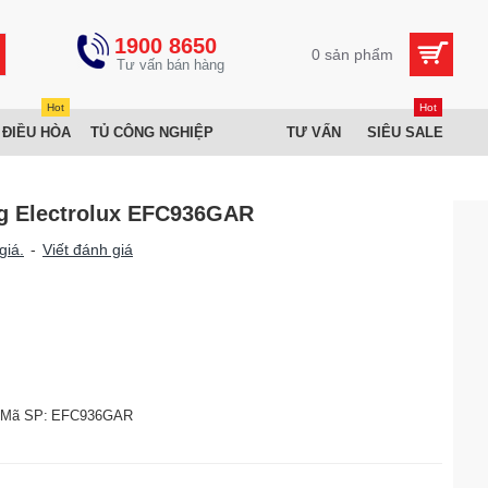
1900 8650
0 sản phẩm
Hot
Hot
 ĐIỀU HÒA
TỦ CÔNG NGHIỆP
TƯ VẤN
SIÊU SALE
g Electrolux EFC936GAR
giá.
-
Viết đánh giá
Mã SP:
EFC936GAR