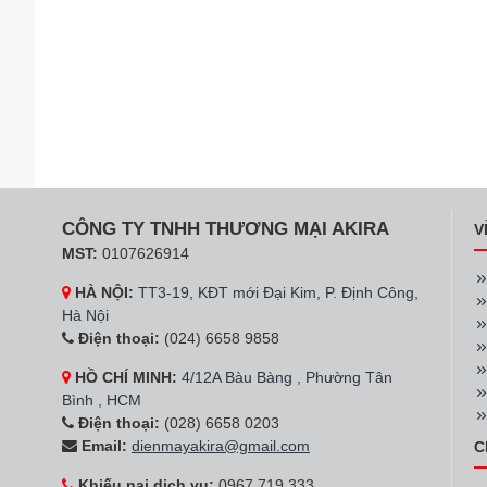
CÔNG TY TNHH THƯƠNG MẠI AKIRA
V
MST:
0107626914
HÀ NỘI:
TT3-19, KĐT mới Đại Kim, P. Định Công,
Hà Nội
Điện thoại:
(024) 6658 9858
HỒ CHÍ MINH:
4/12A Bàu Bàng , Phường Tân
Bình , HCM
Điện thoại:
(028) 6658 0203
Email:
dienmayakira@gmail.com
C
Khiếu nại dịch vụ:
0967 719 333