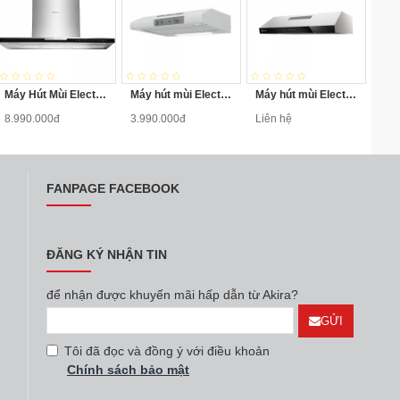
Máy Hút Mùi Electrolux EFC926BAR
Máy hút mùi Electrolux EFT7041W
Máy hút mùi Electrolux ERF726SBA
8.990.000đ
3.990.000đ
Liên hệ
FANPAGE FACEBOOK
ĐĂNG KÝ NHẬN TIN
để nhận được khuyến mãi hấp dẫn từ Akira?
GỬI
Tôi đã đọc và đồng ý với điều khoản
Chính sách bảo mật