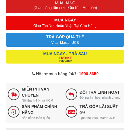
MUA HÀNG
(Giao hàng tận nơi - Giá tốt - An toàn)
MUA NGAY
Giao Tận Nơi Hoặc Nhận Tại Cửa Hàng
TRẢ GÓP QUA THẺ
Visa, Master, JCB
MUA NGAY - TRẢ SAU
Hỗ trợ mua hàng 24/7:
1900 8650
MIỄN PHÍ VẬN
ĐỔI TRẢ LINH HOẠT
CHUYỂN
Đổi trả linh hoạt nhanh chóng
Nội thành HN và HCM
SẢN PHẨM CHÍNH
TRẢ GÓP LÃI SUẤT
HÃNG
0%
Bảo hành toàn quốc
Qua thẻ Visa, Mater, JCB