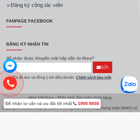
Đăng ký cộng tác viên
FANPAGE FACEBOOK
ĐĂNG KÝ NHẬN TIN
để nhận được khuyến mãi hấp dẫn từ Akira?
GỬI
Tôi đã đọc và đồng ý với điều khoản
Chính sách bảo mật
Akira Việt Nam – Phân phối điện máy chính hãng
Để nhận tư vấn và ưu đãi tốt nhất
1900 8650
Copyright © 2018 Công Ty TNHH Thương Mại Akira. Giấy chứng nhận ĐKKD số:
0107626914 do Sở KH & ĐT TP.Hà Nội cấp lần đầu ngày 08/11/2016. Giấy
chứng nhận đăng ký địa điểm kinh doanh do Sở Kế Hoạch & Đầu Tư TP.Hà Nội
cấp ngày 08/11/2016.