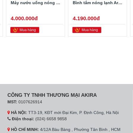
Máy nước uống nóng lạnh Alaska R-80
Bình tắm nóng lạnh Ariston PRO-R40SH 2.5FE 40 Lít
4.000.000đ
4.190.000đ
Mua hàng
Mua hàng
CÔNG TY TNHH THƯƠNG MẠI AKIRA
MST:
0107626914
HÀ NỘI:
TT3-19, KĐT mới Đại Kim, P. Định Công, Hà Nội
Điện thoại:
(024) 6658 9858
HỒ CHÍ MINH:
4/12A Bàu Bàng , Phường Tân Bình , HCM