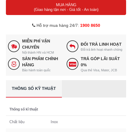
MUA HÀNG
(Giao hàng tận nơi - Giá tốt - An toàn)
Hỗ trợ mua hàng 24/7:
1900 8650
MIỄN PHÍ VẬN
ĐỔI TRẢ LINH HOẠT
CHUYỂN
Đổi trả linh hoạt nhanh chóng
Nội thành HN và HCM
SẢN PHẨM CHÍNH
TRẢ GÓP LÃI SUẤT
HÃNG
0%
Bảo hành toàn quốc
Qua thẻ Visa, Mater, JCB
THÔNG SỐ KỸ THUẬT
Thống số kĩ thuật
Chất liệu
Inox