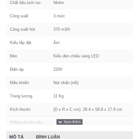
Chất liệu lưới lọc
Nhôm
Công suất
3 mức
Công suất hút
370 m3/h
Kiểu lắp đặt
Âm
Đèn
Kiểu đèn chiếu sáng LED
Điện áp
220V
Điều khiển
Nút nhấn (nổi)
Trọng lượng
11 Kg
Kích thước
(D x R x C cm): 28.4 x 59.8 x 17.9 cm
Thông số máy sấy
Động cơ
Turbin đôi
MÔ TẢ
BÌNH LUẬN