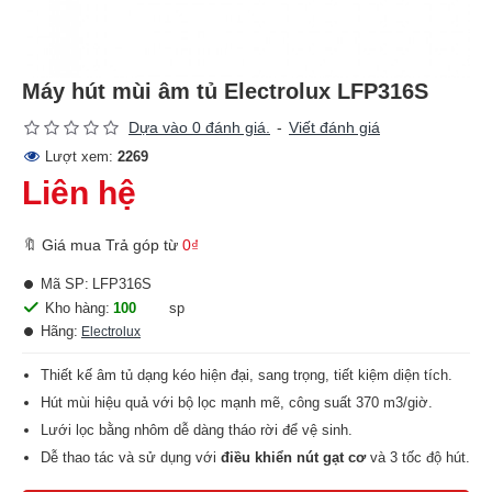
Máy hút mùi âm tủ Electrolux LFP316S
Dựa vào 0 đánh giá.
-
Viết đánh giá
Lượt xem:
2269
Liên hệ
🔖 Giá mua Trả góp từ
0₫
Mã SP:
LFP316S
Kho hàng:
100
sp
Hãng:
Electrolux
Thiết kế âm tủ dạng kéo hiện đại, sang trọng, tiết kiệm diện tích.
Hút mùi hiệu quả với bộ lọc mạnh mẽ, công suất 370 m3/giờ.
Lưới lọc bằng nhôm dễ dàng tháo rời để vệ sinh.
Dễ thao tác và sử dụng với
điều khiển nút gạt cơ
và 3 tốc độ hút.