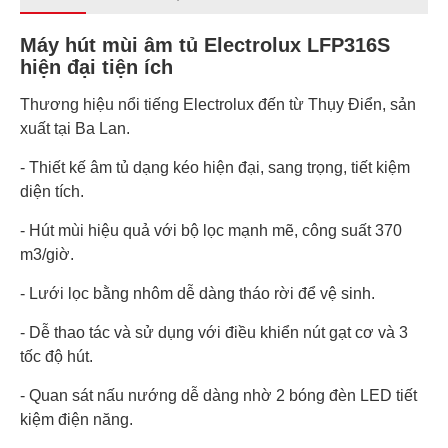
Thông số Tivi
Máy hút mùi âm tủ Electrolux LFP316S
hiện đại tiện ích
Tần số quét tối đa
50Hz
Thương hiệu nổi tiếng Electrolux đến từ Thụy Điển, sản
Xuất Xứ & Bảo Hành
xuất tại Ba Lan.
Bảo hành
24 tháng (02 năm)
- Thiết kế âm tủ dạng kéo hiện đại, sang trọng, tiết kiệm
diện tích.
- Hút mùi hiệu quả với bộ lọc mạnh mẽ, công suất 370
m3/giờ.
- Lưới lọc bằng nhôm dễ dàng tháo rời để vệ sinh.
- Dễ thao tác và sử dụng với điều khiển nút gạt cơ và 3
tốc độ hút.
- Quan sát nấu nướng dễ dàng nhờ 2 bóng đèn LED tiết
kiệm điện năng.