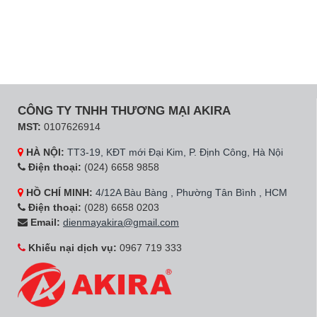
CÔNG TY TNHH THƯƠNG MẠI AKIRA
MST:
0107626914
HÀ NỘI:
TT3-19, KĐT mới Đại Kim, P. Định Công, Hà Nội
Điện thoại:
(024) 6658 9858
HỒ CHÍ MINH:
4/12A Bàu Bàng , Phường Tân Bình , HCM
Điện thoại:
(028) 6658 0203
Email:
dienmayakira@gmail.com
Khiếu nại dịch vụ:
0967 719 333