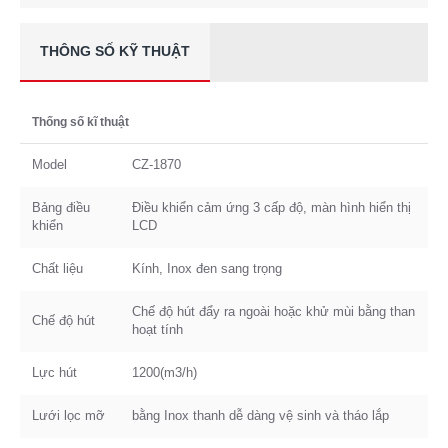
THÔNG SỐ KỸ THUẬT
Thống số kĩ thuật
Model
CZ-1870
Bảng điều
Điều khiển cảm ứng 3 cấp độ, màn hình hiển thị
khiển
LCD
Chất liệu
Kính, Inox đen sang trọng
Chế độ hút đẩy ra ngoài hoặc khử mùi bằng than
Chế độ hút
hoạt tính
Lực hút
1200(m3/h)
Lưới lọc mỡ
bằng Inox thanh dễ dàng vệ sinh và tháo lắp