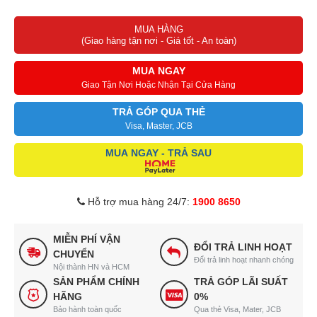
MUA HÀNG
(Giao hàng tận nơi - Giá tốt - An toàn)
MUA NGAY
Giao Tận Nơi Hoặc Nhận Tại Cửa Hàng
TRẢ GÓP QUA THẺ
Visa, Master, JCB
MUA NGAY - TRẢ SAU
Hỗ trợ mua hàng 24/7:
1900 8650
MIỄN PHÍ VẬN
ĐỔI TRẢ LINH HOẠT
CHUYỂN
Đổi trả linh hoạt nhanh chóng
Nội thành HN và HCM
SẢN PHẨM CHÍNH
TRẢ GÓP LÃI SUẤT
HÃNG
0%
Bảo hành toàn quốc
Qua thẻ Visa, Mater, JCB