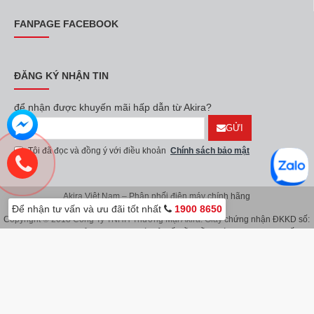
FANPAGE FACEBOOK
ĐĂNG KÝ NHẬN TIN
để nhận được khuyến mãi hấp dẫn từ Akira?
GỬI
Tôi đã đọc và đồng ý với điều khoản
Chính sách bảo mật
Akira Việt Nam – Phân phối điện máy chính hãng
Để nhận tư vấn và ưu đãi tốt nhất
1900 8650
Copyright © 2018 Công Ty TNHH Thương Mại Akira. Giấy chứng nhận ĐKKD số:
0107626914 do Sở KH & ĐT TP.Hà Nội cấp lần đầu ngày 08/11/2016. Giấy
chứng nhận đăng ký địa điểm kinh doanh do Sở Kế Hoạch & Đầu Tư TP.Hà Nội
cấp ngày 08/11/2016.