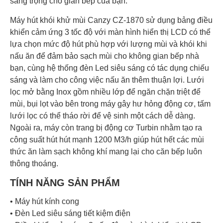
sang trọng cho gian bếp của bạn.
Máy hút khói khử mùi Canzy CZ-1870 sử dụng bảng điều
khiển cảm ứng 3 tốc độ với màn hình hiển thị LCD có thể
lựa chọn mức độ hút phù hợp với lượng mùi và khói khi
nấu ăn để đảm bảo sạch mùi cho không gian bếp nhà
bạn, cùng hệ thống đèn Led siêu sáng có tác dụng chiếu
sáng và làm cho công việc nấu ăn thêm thuận lợi. Lưới
lọc mở bằng Inox gồm nhiều lớp để ngăn chặn triệt để
mùi, bụi lọt vào bên trong máy gây hư hỏng động cơ, tấm
lưới lọc có thể tháo rời để vệ sinh một cách dễ dàng.
Ngoài ra, máy còn trang bị động cơ Turbin nhằm tạo ra
công suất hút hút mạnh 1200 M3/h giúp hút hết các mùi
thức ăn làm sạch không khí mang lại cho căn bếp luôn
thông thoáng.
TÍNH NĂNG SẢN PHẨM
• Máy hút kính cong
• Đèn Led siêu sáng tiết kiệm điện