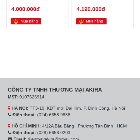
4.000.000đ
4.190.000đ
Mua hàng
Mua hàng
CÔNG TY TNHH THƯƠNG MẠI AKIRA
MST:
0107626914
HÀ NỘI:
TT3-19, KĐT mới Đại Kim, P. Định Công, Hà Nội
Điện thoại:
(024) 6658 9858
HỒ CHÍ MINH:
4/12A Bàu Bàng , Phường Tân Bình , HCM
Điện thoại:
(028) 6658 0203
Email:
dienmayakira@gmail.com