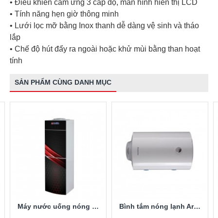
• Điều khiển cảm ứng 3 cấp độ, màn hình hiển thị LCD
• Tính năng hẹn giờ thông minh
• Lưới lọc mỡ bằng Inox thanh dễ dàng vệ sinh và tháo
lắp
• Chế độ hút đẩy ra ngoài hoặc khử mùi bằng than hoạt
tính
SẢN PHẨM CÙNG DANH MỤC
Máy nước uống nóng lạnh Alaska R-80
Bình tắm nóng lạnh Ariston PRO-R40SH 2.5FE 40 Lít