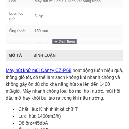
Loại
Máy hút mùi chữ T Kính vát sang trọng
Lưới lọc
5 lớp
mỡ
Ống thoát
150 mm
Độ ồn
< 45 dB
MÔ TẢ
BÌNH LUẬN
Động cơ
Turbin đôi
Kích
Máy hút khử mùi Canzy CZ-P68
hoạt động luôn hiệu quả,
900 mm
thước
thông gió tốt, có thể làm sạch không khí nhanh chóng và
không gây ồn dù cho khả năng hút xả lên đến 1400
m3/giờ. Máy nhanh chóng loại bỏ mọi hơi nước, mùi hôi,
dầu mỡ hay khói bụi tạo ra trong khi nấu nướng.
Chất liệu: Kính thiết kế chữ T
Lực hút: 1400(m3/h)
Độ ồn:<45dbA