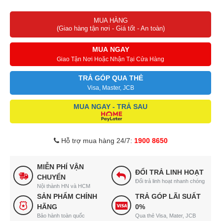
MUA HÀNG
(Giao hàng tận nơi - Giá tốt - An toàn)
MUA NGAY
Giao Tận Nơi Hoặc Nhận Tại Cửa Hàng
TRẢ GÓP QUA THẺ
Visa, Master, JCB
MUA NGAY - TRẢ SAU
Hỗ trợ mua hàng 24/7:
1900 8650
MIỄN PHÍ VẬN
ĐỔI TRẢ LINH HOẠT
CHUYỂN
Đổi trả linh hoạt nhanh chóng
Nội thành HN và HCM
SẢN PHẨM CHÍNH
TRẢ GÓP LÃI SUẤT
HÃNG
0%
Bảo hành toàn quốc
Qua thẻ Visa, Mater, JCB