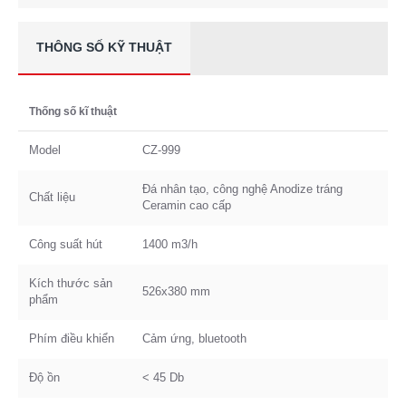
THÔNG SỐ KỸ THUẬT
Thống số kĩ thuật
Model
CZ-999
Đá nhân tạo, công nghệ Anodize tráng
Chất liệu
Ceramin cao cấp
Công suất hút
1400 m3/h
Kích thước sản
526x380 mm
phẩm
Phím điều khiển
Cảm ứng, bluetooth
Độ ồn
< 45 Db