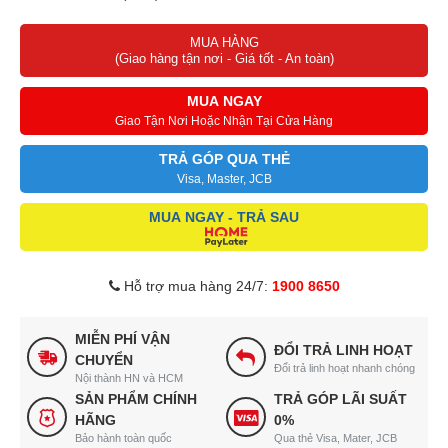
Độ ồn:<45dbA
MUA HÀNG
Ống thoát: 150mm
(Giao hàng tận nơi - Giá tốt - An toàn)
Kích thước:526x380mm
MUA NGAY
Giao Tận Nơi Hoặc Nhận Tại Cửa Hàng
TRẢ GÓP QUA THẺ
Visa, Master, JCB
MUA NGAY - TRẢ SAU
Hỗ trợ mua hàng 24/7:
1900 8650
MIỄN PHÍ VẬN
ĐỔI TRẢ LINH HOẠT
CHUYỂN
Đổi trả linh hoạt nhanh chóng
Nội thành HN và HCM
SẢN PHẨM CHÍNH
TRẢ GÓP LÃI SUẤT
HÃNG
0%
Bảo hành toàn quốc
Qua thẻ Visa, Mater, JCB