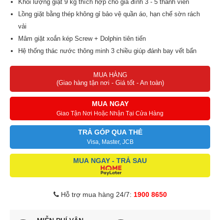
Khối lượng giặt 9 kg thích hợp cho gia đình 3 - 5 thành viên
Lồng giặt bằng thép không gỉ bảo vệ quần áo, hạn chế sờn rách
vải
Mâm giặt xoắn kép Screw + Dolphin tiên tiến
Hệ thống thác nước thông minh 3 chiều giúp đánh bay vết bẩn
hiệu quả
MUA HÀNG
Nắp kính cường lực đóng mở nhẹ nhàng
(Giao hàng tận nơi - Giá tốt - An toàn)
Có khóa an toàn cho trẻ em
MUA NGAY
Giao Tận Nơi Hoặc Nhận Tại Cửa Hàng
TRẢ GÓP QUA THẺ
Visa, Master, JCB
MUA NGAY - TRẢ SAU
Hỗ trợ mua hàng 24/7:
1900 8650