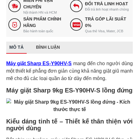
MIỄN PHÍ VẬN
ĐỔI TRẢ LINH HOẠT
CHUYỂN
Đổi trả linh hoạt nhanh chóng
Nội thành HN và HCM
SẢN PHẨM CHÍNH
TRẢ GÓP LÃI SUẤT
HÃNG
0%
Bảo hành toàn quốc
Qua thẻ Visa, Mater, JCB
MÔ TẢ
BÌNH LUẬN
Máy giặt Sharp ES-Y90HV-S
mang đến cho người dùng
một thiết kế phẳng đơn giản cùng khả năng giặt giũ mạnh
mẽ cho đủ các loại quần áo từ dày đến mỏng.
Máy giặt Sharp 9kg ES-Y90HV-S lồng đứng
Kiểu dáng tinh tế – Thiết kế thân thiện với
người dùng