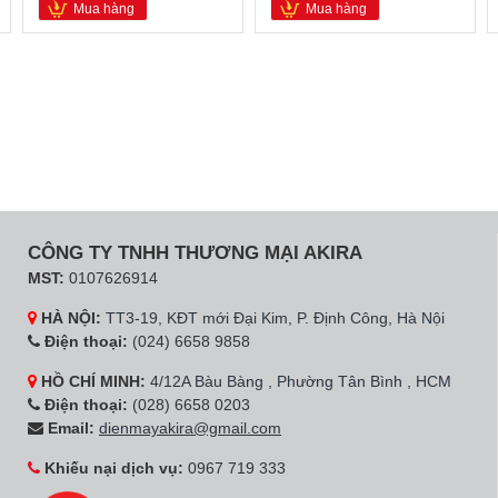
Mua hàng
Mua hàng
CÔNG TY TNHH THƯƠNG MẠI AKIRA
MST:
0107626914
HÀ NỘI:
TT3-19, KĐT mới Đại Kim, P. Định Công, Hà Nội
Điện thoại:
(024) 6658 9858
HỒ CHÍ MINH:
4/12A Bàu Bàng , Phường Tân Bình , HCM
Điện thoại:
(028) 6658 0203
Email:
dienmayakira@gmail.com
Khiếu nại dịch vụ:
0967 719 333