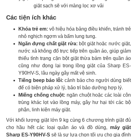
Các tiện ích khác
Khóa trẻ em:
vô hiệu hóa bảng điều khiển, tránh trẻ
nhỏ nghịch ngợm và bấm lung tung.
Ngăn đựng chất giặt rửa:
bột giặt hoặc nước giặt,
nước xả không đổ trực tiếp trên quần áo, giúp giảm
thiểu tình trạng cặn bột giặt thừa bám trên quần áo
cũng như đọng lại trong lồng giặt của Sharp ES-
Y90HV-S, lâu ngày gây mất vệ sinh.
Tiếng beep báo lỗi:
cảnh báo cho người dùng biết
để có biện pháp xử lý, bảo trì bảo dưỡng hợp lý.
Miếng chống chuột:
ngăn chuột hoặc các loài côn
trùng khác lọt vào lồng máy, gây hư hại tới các bộ
phận, linh kiện máy giặt.
Với khối lượng giặt lớn 9 kg cùng 6 chương trình giặt đủ
cho hầu hết các loại quần áo và đồ dùng,
máy giặt
Sharp ES-Y90HV-S
sẽ là sự lựa chọn tối ưu cho gia đình