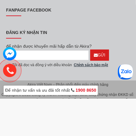
FANPAGE FACEBOOK
ĐĂNG KÝ NHẬN TIN
để nhận được khuyến mãi hấp dẫn từ Akira?
GỬI
Tôi đã đọc và đồng ý với điều khoản
Chính sách bảo mật
Akira Việt Nam – Phân phối điện máy chính hãng
Để nhận tư vấn và ưu đãi tốt nhất
1900 8650
Copyright © 2018 Công Ty TNHH Thương Mại Akira. Giấy chứng nhận ĐKKD số:
0107626914 do Sở KH & ĐT TP.Hà Nội cấp lần đầu ngày 08/11/2016. Giấy
chứng nhận đăng ký địa điểm kinh doanh do Sở Kế Hoạch & Đầu Tư TP.Hà Nội
cấp ngày 08/11/2016.