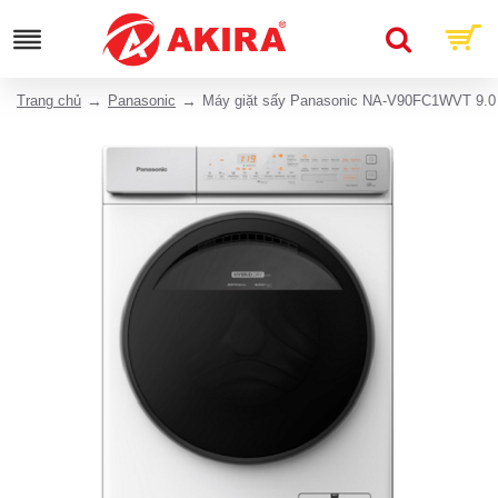
Trang chủ
Panasonic
Máy giặt sấy Panasonic NA-V90FC1WVT 9.