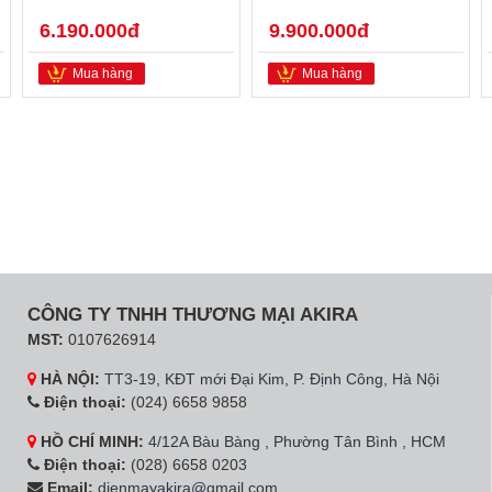
6.190.000đ
9.900.000đ
Mua hàng
Mua hàng
CÔNG TY TNHH THƯƠNG MẠI AKIRA
MST:
0107626914
HÀ NỘI:
TT3-19, KĐT mới Đại Kim, P. Định Công, Hà Nội
Điện thoại:
(024) 6658 9858
HỒ CHÍ MINH:
4/12A Bàu Bàng , Phường Tân Bình , HCM
Điện thoại:
(028) 6658 0203
Email:
dienmayakira@gmail.com