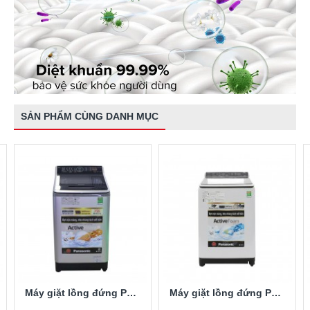
SẢN PHẨM CÙNG DANH MỤC
Máy giặt lồng đứng Panasonic NA-F85X5LRV 8.5kg
Máy giặt lồng đứng Panasonic NA-125A5WRV 12.5kg