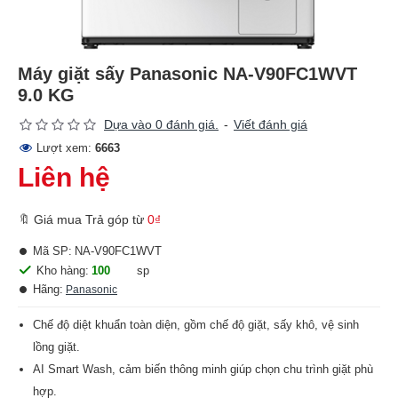
Máy giặt sấy Panasonic NA-V90FC1WVT
9.0 KG
Dựa vào 0 đánh giá.
-
Viết đánh giá
Lượt xem:
6663
Liên hệ
🔖 Giá mua Trả góp từ
0₫
Mã SP:
NA-V90FC1WVT
Kho hàng:
100
sp
Hãng:
Panasonic
Chế độ diệt khuẩn toàn diện, gồm chế độ giặt, sấy khô, vệ sinh
lồng giặt.
AI Smart Wash, cảm biến thông minh giúp chọn chu trình giặt phù
hợp.