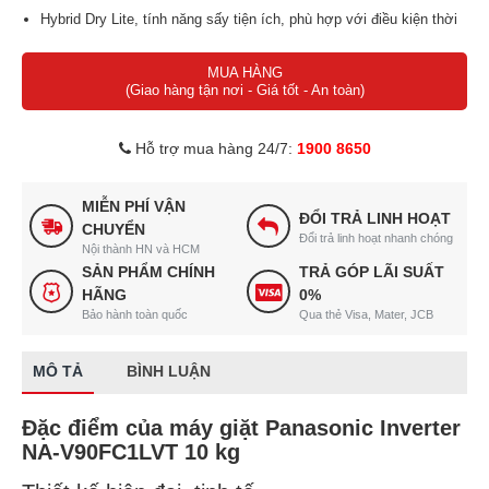
Hybrid Dry Lite, tính năng sấy tiện ích, phù hợp với điều kiện thời
tiết.
MUA HÀNG
Sấy diệt khuẩn, loại bỏ vi khuẩn đến 99% ở nhiệt độ thấp.
(Giao hàng tận nơi - Giá tốt - An toàn)
Xuất xứ: Việt Nam.
Thời gian bảo hành: 24 tháng chính hãng, có người đến tận nhà.
Hỗ trợ mua hàng 24/7:
1900 8650
MIỄN PHÍ VẬN
ĐỔI TRẢ LINH HOẠT
CHUYỂN
Đổi trả linh hoạt nhanh chóng
Nội thành HN và HCM
SẢN PHẨM CHÍNH
TRẢ GÓP LÃI SUẤT
HÃNG
0%
Bảo hành toàn quốc
Qua thẻ Visa, Mater, JCB
MÔ TẢ
BÌNH LUẬN
Đặc điểm của máy giặt Panasonic Inverter
NA-V90FC1LVT 10 kg