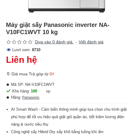
Máy giặt sấy Panasonic inverter NA-
V10FC1WVT 10 kg
Dựa vào 0 đánh giá.
-
Viết đánh giá
Lượt xem:
8710
Liên hệ
🔖 Giá mua Trả góp từ
0₫
Mã SP:
NA-V10FC1WVT
Kho hàng:
100
sp
Hãng:
Panasonic
AI Smart Wash - Cảm biến thông minh giúp lựa chọn chu trình giặt
phù hợp để tối ưu hiệu quả giặt giũ quần áo, tiết kiệm lượng điện
năng & nước tiêu thụ
Công nghệ sấy Hibrid Dry sấy khô bằng luồng khí ấm