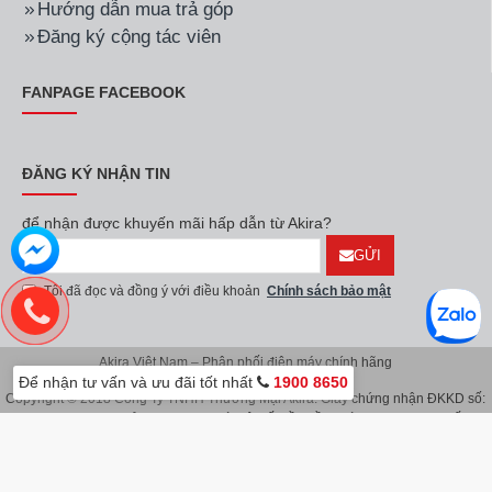
Hướng dẫn mua trả góp
Đăng ký cộng tác viên
FANPAGE FACEBOOK
ĐĂNG KÝ NHẬN TIN
để nhận được khuyến mãi hấp dẫn từ Akira?
GỬI
Tôi đã đọc và đồng ý với điều khoản
Chính sách bảo mật
Akira Việt Nam – Phân phối điện máy chính hãng
Để nhận tư vấn và ưu đãi tốt nhất
1900 8650
Copyright © 2018 Công Ty TNHH Thương Mại Akira. Giấy chứng nhận ĐKKD số:
0107626914 do Sở KH & ĐT TP.Hà Nội cấp lần đầu ngày 08/11/2016. Giấy
chứng nhận đăng ký địa điểm kinh doanh do Sở Kế Hoạch & Đầu Tư TP.Hà Nội
cấp ngày 08/11/2016.