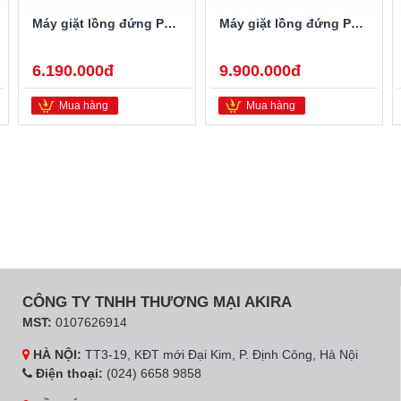
Máy giặt lồng đứng Panasonic NA-F85X5LRV 8.5kg
Máy giặt lồng đứng Panasonic NA-125A5WRV 12.5kg
6.190.000đ
9.900.000đ
Mua hàng
Mua hàng
CÔNG TY TNHH THƯƠNG MẠI AKIRA
MST:
0107626914
HÀ NỘI:
TT3-19, KĐT mới Đại Kim, P. Định Công, Hà Nội
Điện thoại:
(024) 6658 9858