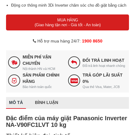
Động cơ thông minh 3Di Inverter chăm sóc cho đồ giặt bằng cách
tối đa hiệu suất giặt và tận dụng tối đa mức tiêu thụ hiệu quả.
MUA HÀNG
Hybrid Dry Lite - Tính năng sấy tiện ích, phù hợp với nhiều điều
(Giao hàng tận nơi - Giá tốt - An toàn)
kiện thời tiết
Chế độ giặt thông minh Smart Wash nhận biết kích thước và khối
Hỗ trợ mua hàng 24/7:
1900 8650
lượng giặt để lựa chọn chế độ giặt phù hợp.
Sấy diệt khuẩn - Loại bỏ vi khuẩn đến 99% ở nhiệt độ thấp
MIỄN PHÍ VẬN
Tuổi thọ máy cao với chức năng tự vệ sinh lồng giặt
ĐỔI TRẢ LINH HOẠT
CHUYỂN
Đổi trả linh hoạt nhanh chóng
Nội thành HN và HCM
SẢN PHẨM CHÍNH
TRẢ GÓP LÃI SUẤT
HÃNG
0%
Bảo hành toàn quốc
Qua thẻ Visa, Mater, JCB
MÔ TẢ
BÌNH LUẬN
Đặc điểm của máy giặt Panasonic Inverter
NA-V90FC1LVT 10 kg