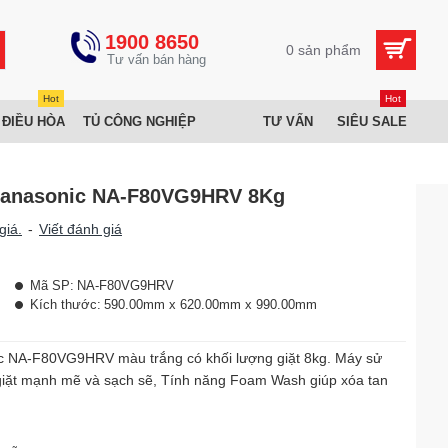
1900 8650
0 sản phẩm
Hot
Hot
 ĐIỀU HÒA
TỦ CÔNG NGHIỆP
TƯ VẤN
SIÊU SALE
 Panasonic NA-F80VG9HRV 8Kg
giá.
-
Viết đánh giá
Mã SP:
NA-F80VG9HRV
Kích thước:
590.00mm x 620.00mm x 990.00mm
c NA-F80VG9HRV màu trắng có khối lượng giặt 8kg. Máy sử
giặt mạnh mẽ và sạch sẽ, Tính năng Foam Wash giúp xóa tan