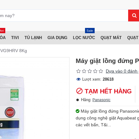
Hot
Sale
HÒA
TIVI
TỦ LẠNH
GIA DỤNG
LỌC NƯỚC
QUẠT MÁT
QUẠT
80VG9HRV 8Kg
Máy giặt lồng đứng
Dựa vào 0 đánh 
Lượt xem:
28618
TẠM HẾT HÀNG
Hãng:
Panasonic
Máy giặt lồng đứng Panasoni
dụng công nghệ giặt Aquabeat 
các vết bẩn, T&i...