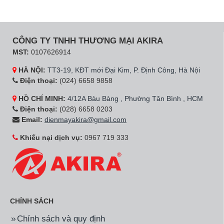
CÔNG TY TNHH THƯƠNG MẠI AKIRA
MST:
0107626914
HÀ NỘI:
TT3-19, KĐT mới Đại Kim, P. Định Công, Hà Nội
Điện thoại:
(024) 6658 9858
HỒ CHÍ MINH:
4/12A Bàu Bàng , Phường Tân Bình , HCM
Điện thoại:
(028) 6658 0203
Email:
dienmayakira@gmail.com
Khiếu nại dịch vụ:
0967 719 333
CHÍNH SÁCH
Chính sách và quy định