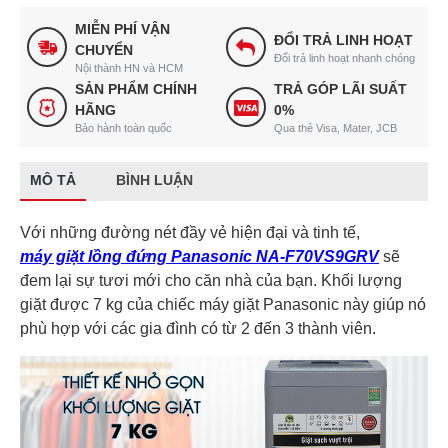
MIỄN PHÍ VẬN
ĐỔI TRẢ LINH HOẠT
CHUYỂN
Đổi trả linh hoạt nhanh chóng
Nội thành HN và HCM
SẢN PHẨM CHÍNH
TRẢ GÓP LÃI SUẤT
HÃNG
0%
Bảo hành toàn quốc
Qua thẻ Visa, Mater, JCB
MÔ TẢ
BÌNH LUẬN
Với những đường nét đầy vẻ hiện đại và tinh tế,
máy giặt lồng đứng Panasonic NA-F70VS9GRV
sẽ
đem lại sự tươi mới cho căn nhà của bạn. Khối lượng
giặt được 7 kg của chiếc máy giặt Panasonic này giúp nó
phù hợp với các gia đình có từ 2 đến 3 thành viên.