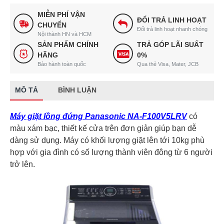
MIỄN PHÍ VẬN
ĐỔI TRẢ LINH HOẠT
CHUYỂN
Đổi trả linh hoạt nhanh chóng
Nội thành HN và HCM
SẢN PHẨM CHÍNH
TRẢ GÓP LÃI SUẤT
HÃNG
0%
Bảo hành toàn quốc
Qua thẻ Visa, Mater, JCB
MÔ TẢ
BÌNH LUẬN
Máy giặt lồng đứng Panasonic NA-F100V5LRV
có
màu xám bạc, thiết kế cửa trên đơn giản giúp bạn dễ
dàng sử dụng. Máy có khối lượng giặt lên tới 10kg phù
hợp với gia đình có số lượng thành viên đông từ 6 người
trở lên.