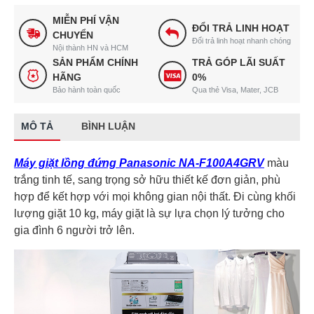
MIỄN PHÍ VẬN
ĐỔI TRẢ LINH HOẠT
CHUYỂN
Đổi trả linh hoạt nhanh chóng
Nội thành HN và HCM
SẢN PHẨM CHÍNH
TRẢ GÓP LÃI SUẤT
HÃNG
0%
Bảo hành toàn quốc
Qua thẻ Visa, Mater, JCB
MÔ TẢ
BÌNH LUẬN
Máy giặt lồng đứng Panasonic NA-F100A4GRV
màu
trắng tinh tế, sang trọng sở hữu thiết kế đơn giản, phù
hợp để kết hợp với mọi không gian nội thất. Đi cùng khối
lượng giặt 10 kg, máy giặt là sự lựa chọn lý tưởng cho
gia đình 6 người trở lên.