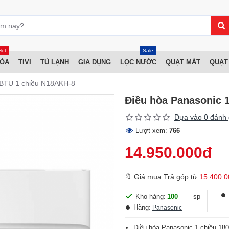
Hot
Sale
HÒA
TIVI
TỦ LẠNH
GIA DỤNG
LỌC NƯỚC
QUẠT MÁT
QUẠT
 BTU 1 chiều N18AKH-8
Điều hòa Panasonic 
Dựa vào 0 đánh 
Lượt xem:
766
14.950.000đ
🔖 Giá mua Trả góp từ
15.400.0
Kho hàng:
100
sp
Hãng:
Panasonic
Điều hòa Panasonic 1 chiều 18