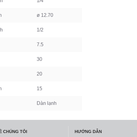
ch
1/4
m
ø 12.70
ch
1/2
7.5
30
20
m
15
Dàn lạnh
Ề CHÚNG TÔI
HƯỚNG DẪN