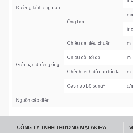
in
Đường kính ống dẫn
m
Ống hơi
in
Chiều dài tiêu chuẩn
m
Chiều dài tối đa
m
Giới hạn đường ống
Chênh lệch độ cao tối đa
m
Gas nạp bổ sung*
g/
Nguồn cấp điện
CÔNG TY TNHH THƯƠNG MẠI AKIRA
V