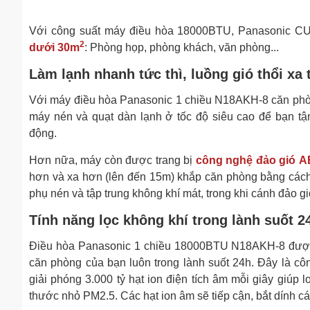
Với công suất máy điều hòa 18000BTU, Panasonic 
2
dưới 30m
: Phòng họp, phòng khách, văn phòng...
Làm lạnh nhanh tức thì, luồng gió thổi xa
Với máy điều hòa Panasonic 1 chiều N18AKH-8 căn phò
máy nén và quạt dàn lạnh ở tốc độ siêu cao để bạn tậ
động.
Hơn nữa, máy còn được trang bị
công nghệ đảo gió
hơn và xa hơn (lên đến 15m) khắp căn phòng bằng cách
phụ nén và tập trung không khí mát, trong khi cánh đảo g
Tính năng lọc không khí trong lành suốt 2
Điều hòa Panasonic 1 chiều 18000BTU N18AKH-8 được
căn phòng của bạn luôn trong lành suốt 24h. Đây là 
giải phóng 3.000 tỷ hạt ion điện tích âm mỗi giây giúp l
thước nhỏ PM2.5. Các hạt ion âm sẽ tiếp cận, bắt dính cá