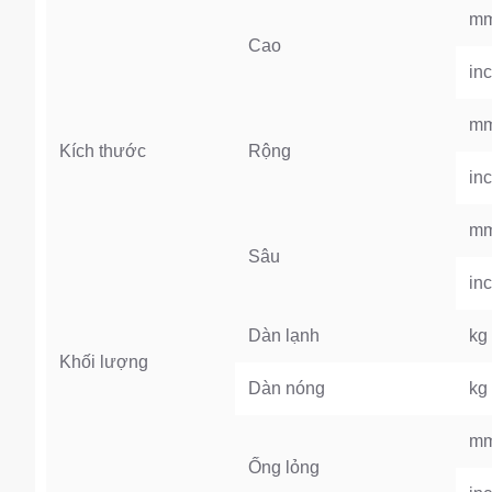
m
Cao
in
m
Kích thước
Rộng
in
m
Sâu
in
Dàn lạnh
kg 
Khối lượng
Dàn nóng
kg 
m
Ống lỏng