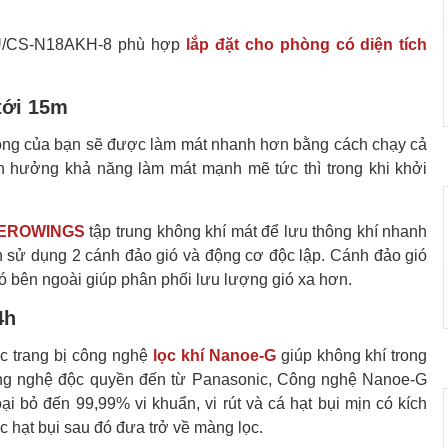
CU/CS-N18AKH-8 phù hợp
lắp đặt cho phòng có diện tích
 tới 15m
ng của bạn sẽ được làm mát nhanh hơn bằng cách chạy cả
n hưởng khả năng làm mát mạnh mẽ tức thì trong khi khởi
 AEROWINGS
tập trung không khí mát để lưu thông khí nhanh
 sử dụng 2 cánh đảo gió và động cơ độc lập. Cánh đảo gió
ió bên ngoài giúp phân phối lưu lượng gió xa hơn.
4h
 trang bị công nghệ
lọc khí Nanoe-G
giúp không khí trong
công nghệ độc quyền đến từ Panasonic, Công nghệ Nanoe-G
oại bỏ đến 99,99% vi khuẩn, vi rút và cá hạt bụi mịn có kích
c hạt bụi sau đó đưa trở về màng lọc.