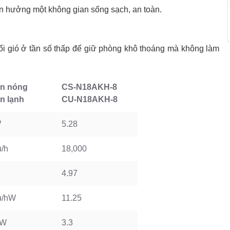
 hưởng một không gian sống sạch, an toàn.
ổi gió ở tần số thấp để giữ phòng khô thoáng mà không làm
n nóng
CS-N18AKH-8
n lạnh
CU-N18AKH-8
W
5.28
u/h
18,000
4.97
u/hW
11.25
/W
3.3