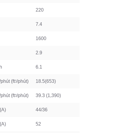
220
7.4
1600
h
2.9
h
6.1
phút (ftᶾ/phút)
18.5(653)
phút (ftᶾ/phút)
39.3 (1,390)
(A)
44/36
(A)
52