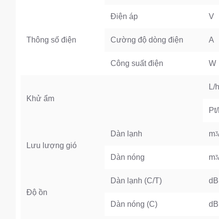
Điện áp
V
Thông số điện
Cường độ dòng điện
A
Công suất điện
W
L/
Khử ẩm
Pt/
Dàn lạnh
mᶾ/
Lưu lượng gió
Dàn nóng
mᶾ/
Dàn lạnh (C/T)
dB
Độ ồn
Dàn nóng (C)
dB