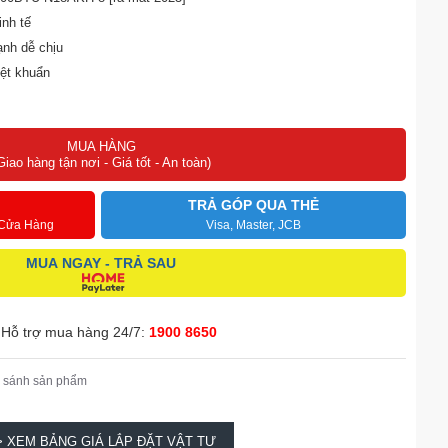
inh tế
ạnh dễ chịu
ệt khuẩn
 12 năm
MUA HÀNG
Giao hàng tận nơi - Giá tốt - An toàn)
TRẢ GÓP QUA THẺ
 Cửa Hàng
Visa, Master, JCB
MUA NGAY - TRẢ SAU
Hỗ trợ mua hàng 24/7:
1900 8650
 sánh sản phẩm
> XEM BẢNG GIÁ LẮP ĐẶT VẬT TƯ