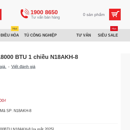
1900 8650
0 sản phẩm
Hot
Hot
 ĐIỀU HÒA
TỦ CÔNG NGHIỆP
TƯ VẤN
SIÊU SALE
18000 BTU 1 chiều N18AKH-8
giá.
-
Viết đánh giá
00₫
Mã SP:
N18AKH-8
000BTU N18AKH-8 [ra mắt 2025]