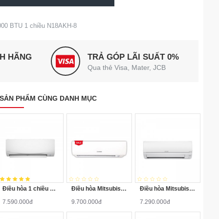
000 BTU 1 chiều N18AKH-8
NH HÃNG
TRẢ GÓP LÃI SUẤT 0%
Qua thẻ Visa, Mater, JCB
SẢN PHẨM CÙNG DANH MỤC
Điều hòa 1 chiều Daikin 9.000BTU FTF25XAV1V
Điều hòa Mitsubishi Heavy 1 chiều 12000BTU SRK/SRC12CT-S5
Điều hòa Mitsubishi MS-HM25VA 9000BTU 1 chiều
7.590.000đ
9.700.000đ
7.290.000đ