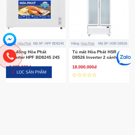
Hãng:
Hòa Phát
Mã SP:
HPF BD8245
Hãng:
Hòa Phát
Mã SP:
HSR D8526
Tủ đông Hòa Phát
Tủ mát Hòa Phát HSR
Inverter HPF BD8245 245
D8526 Inverter 2 cánh
lít
526L
6.690.000đ
18.000.000đ
LỌC SẢN PHẨM