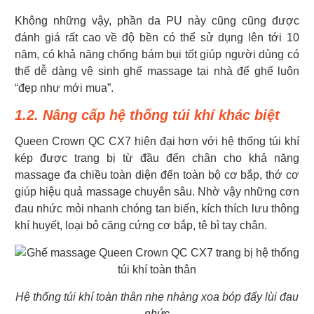
Không những vậy, phần da PU này cũng cũng được
đánh giá rất cao về độ bền có thể sử dụng lên tới 10
năm, có khả năng chống bám bụi tốt giúp người dùng có
thể dễ dàng vệ sinh ghế massage tại nhà để ghế luôn
“đẹp như mới mua”.
1.2. Nâng cấp hệ thống túi khí khác biệt
Queen Crown QC CX7 hiện đại hơn với hệ thống túi khí
kép được trang bị từ đầu đến chân cho khả năng
massage đa chiều toàn diện đến toàn bộ cơ bắp, thớ cơ
giúp hiệu quả massage chuyên sâu. Nhờ vậy những cơn
đau nhức mỏi nhanh chóng tan biến, kích thích lưu thông
khí huyết, loại bỏ căng cứng cơ bắp, tê bì tay chân.
Hệ thống túi khí toàn thân nhẹ nhàng xoa bóp đẩy lùi đau
nhức