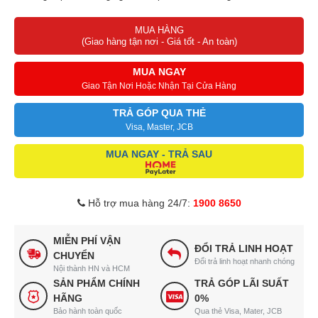
Đầy đủ tính năng kết nối giải trí, tiện nghi hiện đại
MUA HÀNG
Tối ưu hóa sự tiện dụng tính năng lùi tường thông minh
(Giao hàng tận nơi - Giá tốt - An toàn)
Cá nhân hóa người dùng người dùng với 6 bài tập tự động
Bài tập hồi phục mệt mỏi cực kỳ hiệu quả
MUA NGAY
Massage chân chuyên sâu bằng cụm massage chân độc đáo
Giao Tận Nơi Hoặc Nhận Tại Cửa Hàng
TRẢ GÓP QUA THẺ
Visa, Master, JCB
MUA NGAY - TRẢ SAU
Hỗ trợ mua hàng 24/7:
1900 8650
MIỄN PHÍ VẬN
ĐỔI TRẢ LINH HOẠT
CHUYỂN
Đổi trả linh hoạt nhanh chóng
Nội thành HN và HCM
SẢN PHẨM CHÍNH
TRẢ GÓP LÃI SUẤT
HÃNG
0%
Bảo hành toàn quốc
Qua thẻ Visa, Mater, JCB