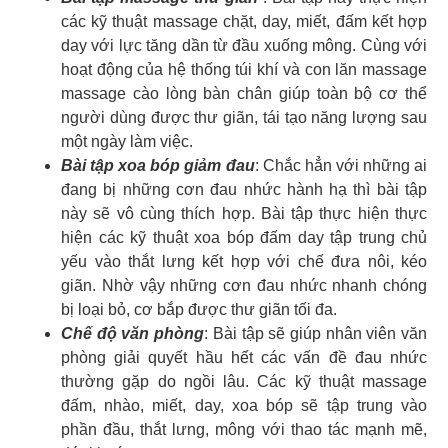
các kỹ thuật massage chặt, day, miết, đấm kết hợp
day với lực tăng dần từ đầu xuống mông. Cùng với
hoạt động của hệ thống túi khí và con lăn massage
massage cào lòng bàn chân giúp toàn bộ cơ thể
người dùng được thư giãn, tái tạo năng lượng sau
một ngày làm việc.
Bài tập xoa bóp giảm đau
: Chắc hẳn với những ai
đang bị những cơn đau nhức hành hạ thì bài tập
này sẽ vô cùng thích hợp. Bài tập thực hiện thực
hiện các kỹ thuật xoa bóp đấm day tập trung chủ
yếu vào thắt lưng kết hợp với chế đưa nôi, kéo
giãn. Nhờ vậy những cơn đau nhức nhanh chóng
bị loại bỏ, cơ bắp được thư giãn tối đa.
Chế độ văn phòng
: Bài tập sẽ giúp nhân viên văn
phòng giải quyết hầu hết các vấn đề đau nhức
thường gặp do ngồi lâu. Các kỹ thuật massage
đấm, nhào, miết, day, xoa bóp sẽ tập trung vào
phần đầu, thắt lưng, mông với thao tác mạnh mẽ,