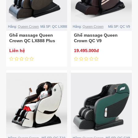
Hãng:
Queen Crown
Mã SP:
QC LX888 Plus
Hãng:
Queen Crown
Mã SP:
QC V9
Ghế massage Queen
Ghế massage Queen
Crown QC LX888 Plus
Crown QC V9
Liên hệ
19.495.000đ
Hãng:
Queen Crown
Mã SP:
QC T19
Hãng:
Queen Crown
Mã SP:
QC CX8