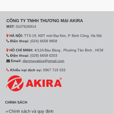
CÔNG TY TNHH THƯƠNG MẠI AKIRA
MST:
0107626914
HÀ NỘI:
TT3-19, KĐT mới Đại Kim, P. Định Công, Hà Nội
Điện thoại:
(024) 6658 9858
HỒ CHÍ MINH:
4/12A Bàu Bàng , Phường Tân Bình , HCM
Điện thoại:
(028) 6658 0203
Email:
dienmayakira@gmail.com
Khiếu nại dịch vụ:
0967 719 333
CHÍNH SÁCH
Chính sách và quy định