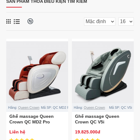
SẢN PHẨM THỎA ĐIỀU KIỆN TÌM KIẾM
Hãng:
Queen Crown
Mã SP:
QC MD2 Pro
Hãng:
Queen Crown
Mã SP:
QC V5i
Ghế massage Queen
Ghế massage Queen
Crown QC MD2 Pro
Crown QC V5i
Liên hệ
19.825.000đ