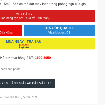
h 15m2. Bạn có thể đặt máy lạnh trong phòng ngủ của gia...
MUA HÀNG
Giao hàng tận nơi - Giá tốt - An toàn)
TRẢ GÓP QUA THẺ
 Cửa Hàng
Visa, Master, JCB
MUA NGAY - TRẢ SAU
Hỗ trợ mua hàng 24/7:
1900 8650
 sánh sản phẩm
> XEM BẢNG GIÁ LẮP ĐẶT VẬT TƯ
iều hòa 9000btu
,
V10APFN