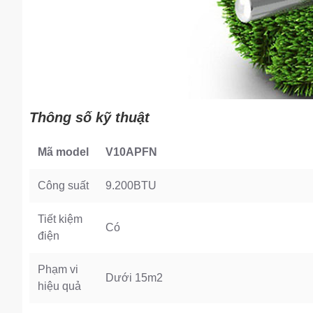
Thông số kỹ thuật
Mã model
V10APFN
Công suất
9.200BTU
Tiết kiệm
Có
điện
Phạm vi
Dưới 15m2
hiệu quả