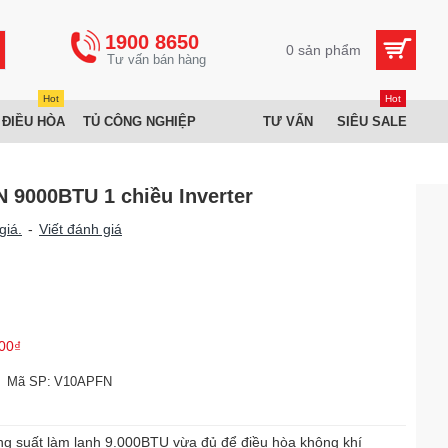
1900 8650
0 sản phẩm
Hot
Hot
 ĐIỀU HÒA
TỦ CÔNG NGHIỆP
TƯ VẤN
SIÊU SALE
 9000BTU 1 chiều Inverter
giá.
-
Viết đánh giá
00₫
Mã SP:
V10APFN
 suất làm lạnh 9.000BTU vừa đủ để điều hòa không khí