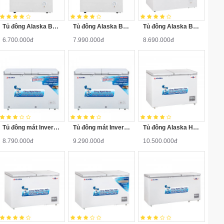
Tủ đông Alaska BD-300
Tủ đông Alaska BD-400
Tủ đông Alaska BD-400C
6.700.000đ
7.990.000đ
8.690.000đ
Tủ đông mát Inverter FCA-3600CI
Tủ đông mát Inverter FCA-4600CI
Tủ đông Alaska HB-500N
8.790.000đ
9.290.000đ
10.500.000đ