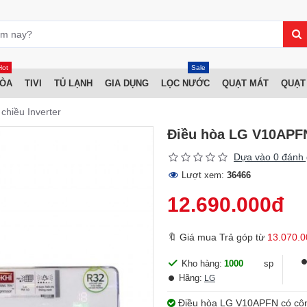
Hot
Sale
HÒA
TIVI
TỦ LẠNH
GIA DỤNG
LỌC NƯỚC
QUẠT MÁT
QUẠT
hiều Inverter
Điều hòa LG V10APFN
Dựa vào 0 đánh 
Lượt xem:
36466
12.690.000đ
🔖 Giá mua Trả góp từ
13.070.0
Kho hàng:
1000
sp
Hãng:
LG
Điều hòa LG V10APFN có công