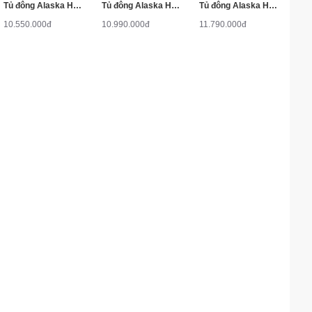
Tủ đông Alaska HB-550N
Tủ đông Alaska HB-550C
Tủ đông Alaska HB-650N
10.550.000đ
10.990.000đ
11.790.000đ