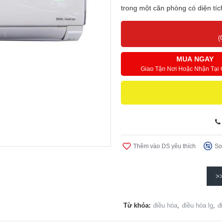
trong một căn phòng có diện tíc
(
MUA NGAY
Giao Tận Nơi Hoặc Nhận Tại
Thêm vào DS yêu thích
So
>
Từ khóa:
điều hòa
,
điều hòa lg
,
đ