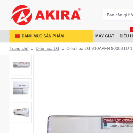
DANH MỤC SẢN PHẨM
MÁY GIẶT
ĐIỀU 
Trang chủ
Điều hòa LG
Điều hòa LG V10APFN 9000BTU 1 c