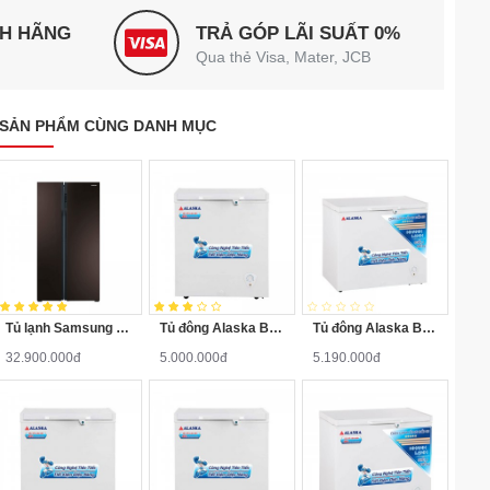
NH HÃNG
TRẢ GÓP LÃI SUẤT 0%
Qua thẻ Visa, Mater, JCB
SẢN PHẨM CÙNG DANH MỤC
Tủ lạnh Samsung RS552NRUA9M/SV 548 lít
Tủ đông Alaska BD-200
Tủ đông Alaska BD-200C
32.900.000đ
5.000.000đ
5.190.000đ