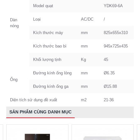
Model quạt
YDK69-6A
Loại
AC/DC
/
Dàn
nóng
Kích thước máy
mm
825x655x310
Kích thước bao bì
mm
945x725x435
Khối lượng tịnh
Kg
45
Đường kính ống lỏng
mm
Ø6.35
Ống
Đường kính ống ga
mm
Ø15.88
Diện tích sử dụng đề xuất
m2
21-36
SẢN PHẨM CÙNG DANH MỤC