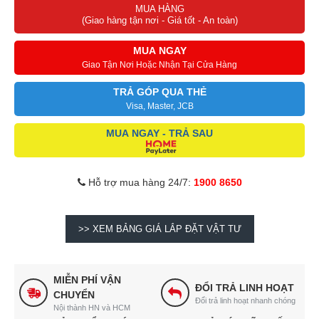
MUA HÀNG
(Giao hàng tận nơi - Giá tốt - An toàn)
MUA NGAY
Giao Tận Nơi Hoặc Nhận Tại Cửa Hàng
TRẢ GÓP QUA THẺ
Visa, Master, JCB
MUA NGAY - TRẢ SAU
Hỗ trợ mua hàng 24/7:
1900 8650
>> XEM BẢNG GIÁ LẮP ĐẶT VẬT TƯ
MIỄN PHÍ VẬN
ĐỔI TRẢ LINH HOẠT
CHUYỂN
Đổi trả linh hoạt nhanh chóng
Nội thành HN và HCM