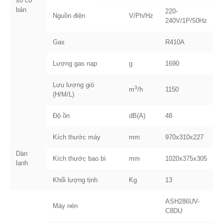
số cơ
bản
220-
Nguồn điện
V/Ph/Hz
240V/1P/50Hz
Gas
R410A
Lượng gas nạp
g
1690
Lưu lượng gió
3
m
/h
1150
(H/M/L)
Độ ồn
dB(A)
48
Kích thước máy
mm
970x310x227
Dàn
Kích thước bao bì
mm
1020x375x305
lạnh
Khối lượng tịnh
Kg
13
ASH286UV-
Máy nén
C8DU