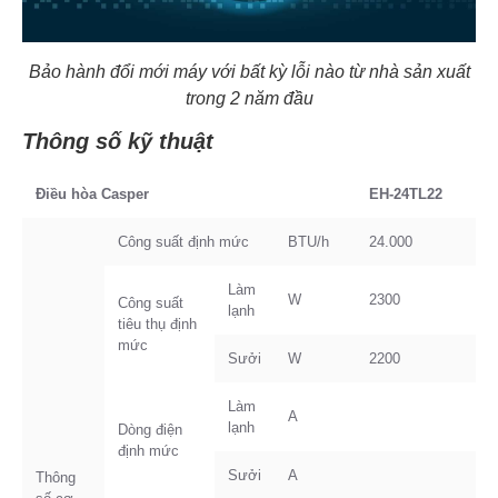
Bảo hành đổi mới máy với bất kỳ lỗi nào từ nhà sản xuất
trong 2 năm đầu
Thông số kỹ thuật
Điều hòa Casper
EH-24TL22
Công suất định mức
BTU/h
24.000
Làm
W
2300
Công suất
lạnh
tiêu thụ định
mức
Sưởi
W
2200
Làm
A
lạnh
Dòng điện
định mức
Sưởi
A
Thông