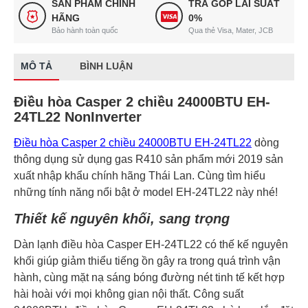
SẢN PHẨM CHÍNH
TRẢ GÓP LÃI SUẤT
HÃNG
0%
Bảo hành toàn quốc
Qua thẻ Visa, Mater, JCB
MÔ TẢ
BÌNH LUẬN
Điều hòa Casper 2 chiều 24000BTU EH-
24TL22 NonInverter
Điều hòa Casper 2 chiều 24000BTU EH-24TL22
dòng
thông dụng sử dụng gas R410 sản phẩm mới 2019 sản
xuất nhập khẩu chính hãng Thái Lan. Cùng tìm hiểu
những tính năng nổi bật ở model EH-24TL22 này nhé!
Thiết kế nguyên khối, sang trọng
Dàn lạnh điều hòa Casper EH-24TL22 có thế kế nguyên
khối giúp giảm thiểu tiếng ồn gây ra trong quá trình vận
hành, cùng mặt nạ sáng bóng đường nét tinh tế kết hợp
hài hoài với mọi không gian nội thất. Công suất