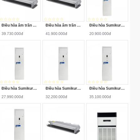
Điều hòa âm trần nối ống gió Sumikura ACS/APO-H500 (5HP - 50.000BTU)
Điều hòa âm trần nối ống gió Sumikura ACS/APO-H360 (36.000 BTU)
Điều hòa Sumikura APF/APO-H280 28000BTU 2 chiều
39.730.000đ
41.900.000đ
20.900.000đ
Điều hòa Sumikura APF/APO-H360 36000BTU 2 chiều
Điều hòa Sumikura APF/APO-H480 48000BTU 2 chiều
Điều hòa Sumikura APF/APO-H500 50000BTU 2 chiều
27.990.000đ
32.200.000đ
35.100.000đ