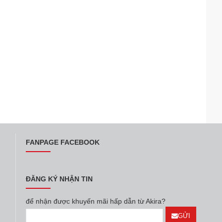
FANPAGE FACEBOOK
ĐĂNG KÝ NHẬN TIN
để nhận được khuyến mãi hấp dẫn từ Akira?
GỬI