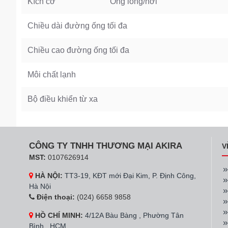
Kích cỡ
Ống lỏng/hơi
Chiều dài đường ống tối đa
Chiều cao đường ống tối đa
Môi chất lạnh
Bộ điều khiển từ xa
CÔNG TY TNHH THƯƠNG MẠI AKIRA
V
MST:
0107626914
HÀ NỘI:
TT3-19, KĐT mới Đại Kim, P. Định Công,
Hà Nội
Điện thoại:
(024) 6658 9858
HỒ CHÍ MINH:
4/12A Bàu Bàng , Phường Tân
Bình , HCM