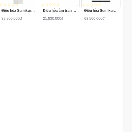
Điều hòa Sumikura APF/APO-H600 60000BTU 2 chiều
Điều hòa âm trần nối ống gió Sumikura ACS/APO-H180 (18.000 BTU)
Điều hòa Sumikura APF/APO-H960 96000BTU 2 chiều
39.900.000đ
21.830.000đ
68.500.000đ