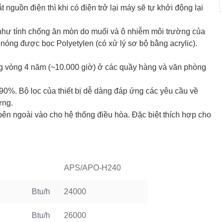
t nguồn điện thì khi có điện trở lại máy sẽ tự khởi động lại
g như tính chống ăn mòn do muối và ô nhiễm môi trường của
n nóng được bọc Polyetylen (có xử lý sơ bộ bằng acrylic).
rong vòng 4 năm (~10.000 giờ) ở các quầy hàng và văn phòng
 90%. Bộ lọc của thiết bị dễ dàng đáp ứng các yêu cầu về
ựng.
 bên ngoài vào cho hệ thống điều hòa. Đặc biệt thích hợp cho
APS/APO-H240
Btu/h
24000
Btu/h
26000