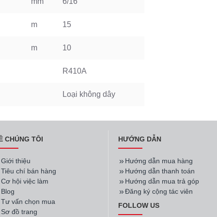
mm
6/16
m
15
m
10
R410A
Loại không dây
Ề CHÚNG TÔI
HƯỚNG DẪN
Giới thiệu
Hướng dẫn mua hàng
Tiêu chí bán hàng
Hướng dẫn thanh toán
Cơ hội việc làm
Hướng dẫn mua trả góp
Blog
Đăng ký cộng tác viên
Tư vấn chọn mua
FOLLOW US
Sơ đồ trang