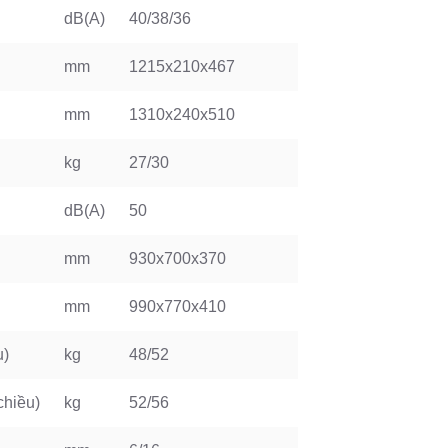
dB(A)
40/38/36
mm
1215x210x467
mm
1310x240x510
kg
27/30
dB(A)
50
mm
930x700x370
mm
990x770x410
u)
kg
48/52
chiều)
kg
52/56