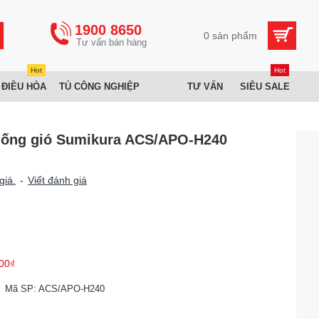
1900 8650
0 sản phẩm
Hot
Hot
 ĐIỀU HÒA
TỦ CÔNG NGHIỆP
TƯ VẤN
SIÊU SALE
i ống gió Sumikura ACS/APO-H240
giá.
-
Viết đánh giá
00₫
Mã SP:
ACS/APO-H240