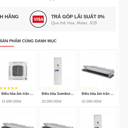
NH HÃNG
TRẢ GÓP LÃI SUẤT 0%
Qua thẻ Visa, Mater, JCB
SẢN PHẨM CÙNG DANH MỤC
Điều hòa âm trần 1 chiều 18000BTU APC/APO-180/APOLLO
Điều hòa Sumikura APF/APO-H240 24000BTU 2 chiều
Điều hòa âm trần nối ống gió Sumikura ACS/APO-H600 (6HP ~ 60.000 BTU)
15.990.000đ
20.000.000đ
42.090.000đ