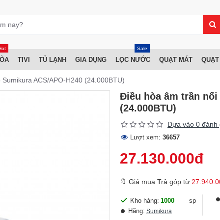
Hot
Sale
HÒA
TIVI
TỦ LẠNH
GIA DỤNG
LỌC NƯỚC
QUẠT MÁT
QUẠT
gió Sumikura ACS/APO-H240 (24.000BTU)
Điều hòa âm trần nố
(24.000BTU)
Dựa vào 0 đánh 
Lượt xem:
36657
27.130.000đ
🔖 Giá mua Trả góp từ
27.940.0
Kho hàng:
1000
sp
Hãng:
Sumikura