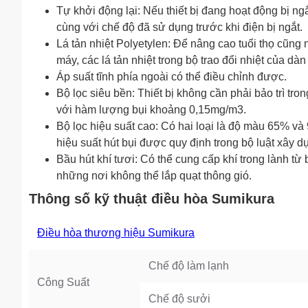
Tự khởi động lại: Nếu thiết bị đang hoạt động bị ngắ
cùng với chế độ đã sử dụng trước khi điện bị ngắt.
Lá tản nhiệt Polyetylen: Để nâng cao tuổi thọ cũn
máy, các lá tản nhiệt trong bộ trao đổi nhiệt của dà
Áp suất tĩnh phía ngoài có thể điều chỉnh được.
Bộ lọc siêu bền: Thiết bị không cần phải bảo trì t
với hàm lượng bụi khoảng 0,15mg/m3.
Bộ lọc hiệu suất cao: Có hai loại là độ màu 65% và
hiệu suất hút bụi được quy định trong bộ luật xây d
Bầu hút khí tươi: Có thể cung cấp khí trong lành từ
những nơi không thể lắp quạt thông gió.
Thông số kỹ thuật điều hòa Sumikura
Điều hòa thương hiệu Sumikura
Chế độ làm lạnh
Công Suất
Chế độ sưởi