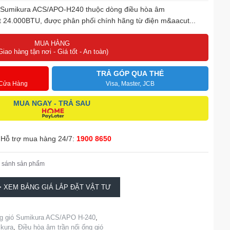
ó Sumikura ACS/APO-H240 thuộc dòng điều hòa âm
t 24.000BTU, được phân phối chính hãng từ điện m&aacut...
MUA HÀNG
Giao hàng tận nơi - Giá tốt - An toàn)
TRẢ GÓP QUA THẺ
 Cửa Hàng
Visa, Master, JCB
MUA NGAY - TRẢ SAU
Hỗ trợ mua hàng 24/7:
1900 8650
 sánh sản phẩm
> XEM BẢNG GIÁ LẮP ĐẶT VẬT TƯ
ống gió Sumikura ACS/APO H-240
,
ikura
,
Điều hòa âm trần nối ống gió