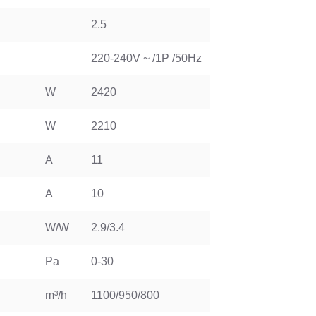
2.5
220-240V ~ /1P /50Hz
W
2420
W
2210
A
11
A
10
W/W
2.9/3.4
Pa
0-30
m³/h
1100/950/800