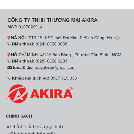
CÔNG TY TNHH THƯƠNG MẠI AKIRA
MST:
0107626914
HÀ NỘI:
TT3-19, KĐT mới Đại Kim, P. Định Công, Hà Nội
Điện thoại:
(024) 6658 9858
HỒ CHÍ MINH:
4/12A Bàu Bàng , Phường Tân Bình , HCM
Điện thoại:
(028) 6658 0203
Email:
dienmayakira@gmail.com
Khiếu nại dịch vụ:
0967 719 333
CHÍNH SÁCH
Chính sách và quy định