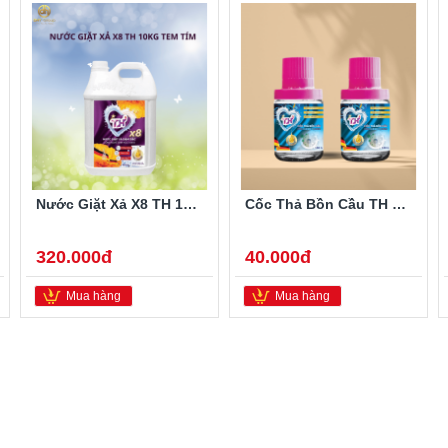
Nước Giặt Xả X8 TH 10kg Tem Tím
Cốc Thả Bồn Cầu TH 180g Hương Lavender Tím
320.000đ
40.000đ
Mua hàng
Mua hàng