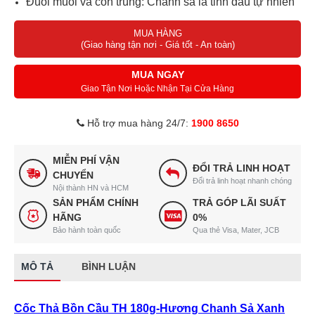
Đuổi muỗi và côn trùng: Chanh sả là tinh dầu tự nhiên
giúp xua đuổi côn trùng hiệu quả.
MUA HÀNG
Sử dụng đơn giản, không cần cọ rửa thường xuyên.
(Giao hàng tận nơi - Giá tốt - An toàn)
Tiết kiệm thời gian và chi phí vệ sinh hằng ngày.
MUA NGAY
Giao Tận Nơi Hoặc Nhận Tại Cửa Hàng
Hỗ trợ mua hàng 24/7:
1900 8650
MIỄN PHÍ VẬN
ĐỔI TRẢ LINH HOẠT
CHUYỂN
Đổi trả linh hoạt nhanh chóng
Nội thành HN và HCM
SẢN PHẨM CHÍNH
TRẢ GÓP LÃI SUẤT
HÃNG
0%
Bảo hành toàn quốc
Qua thẻ Visa, Mater, JCB
MÔ TẢ
BÌNH LUẬN
Cốc Thả Bồn Cầu TH 180g-Hương Chanh Sả Xanh