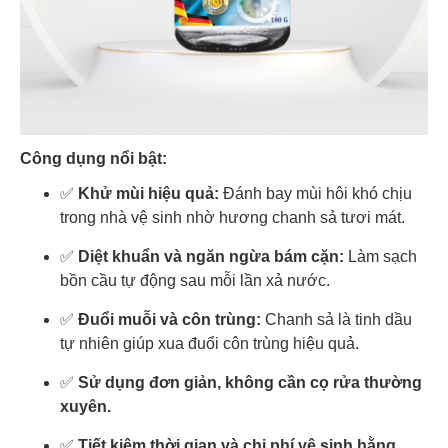
Công dụng nổi bật:
✅
Khử mùi hiệu quả:
Đánh bay mùi hôi khó chịu
trong nhà vệ sinh nhờ hương chanh sả tươi mát.
✅
Diệt khuẩn và ngăn ngừa bám cặn:
Làm sạch
bồn cầu tự động sau mỗi lần xả nước.
✅
Đuổi muỗi và côn trùng:
Chanh sả là tinh dầu
tự nhiên giúp xua đuổi côn trùng hiệu quả.
✅
Sử dụng đơn giản, không cần cọ rửa thường
xuyên.
✅
Tiết kiệm thời gian và chi phí vệ sinh hằng