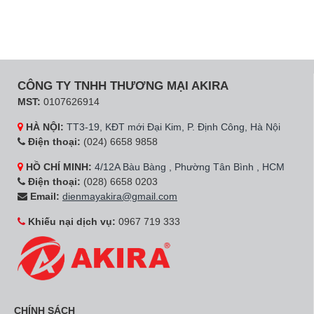
CÔNG TY TNHH THƯƠNG MẠI AKIRA
MST:
0107626914
HÀ NỘI:
TT3-19, KĐT mới Đại Kim, P. Định Công, Hà Nội
Điện thoại:
(024) 6658 9858
HỒ CHÍ MINH:
4/12A Bàu Bàng , Phường Tân Bình , HCM
Điện thoại:
(028) 6658 0203
Email:
dienmayakira@gmail.com
Khiếu nại dịch vụ:
0967 719 333
CHÍNH SÁCH