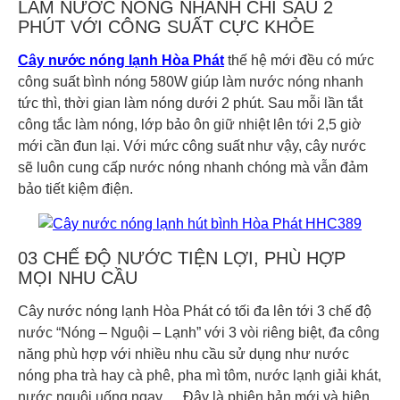
LÀM NƯỚC NÓNG NHANH CHỈ SAU 2
PHÚT VỚI CÔNG SUẤT CỰC KHỎE
Cây nước nóng lạnh Hòa Phát
thế hệ mới đều có mức
công suất bình nóng 580W giúp làm nước nóng nhanh
tức thì, thời gian làm nóng dưới 2 phút. Sau mỗi lần tắt
công tắc làm nóng, lớp bảo ôn giữ nhiệt lên tới 2,5 giờ
mới cần đun lại. Với mức công suất như vậy, cây nước
sẽ luôn cung cấp nước nóng nhanh chóng mà vẫn đảm
bảo tiết kiệm điện.
03 CHẾ ĐỘ NƯỚC TIỆN LỢI, PHÙ HỢP
MỌI NHU CẦU
Cây nước nóng lạnh Hòa Phát có tối đa lên tới 3 chế độ
nước “Nóng – Nguội – Lạnh” với 3 vòi riêng biệt, đa công
năng phù hợp với nhiều nhu cầu sử dụng như nước
nóng pha trà hay cà phê, pha mì tôm, nước lạnh giải khát,
nước nguội uống ngay,… Đây là phiên bản mới và hiện