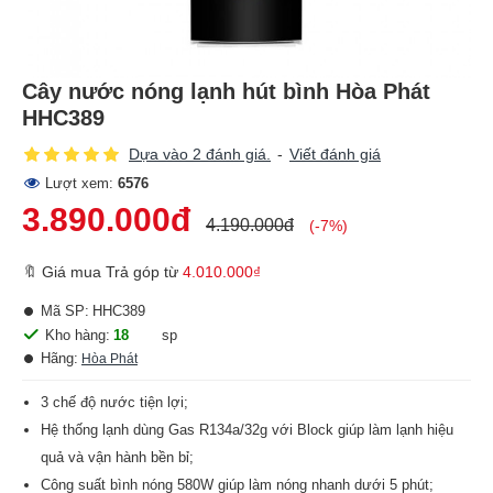
Cây nước nóng lạnh hút bình Hòa Phát
HHC389
Dựa vào 2 đánh giá.
-
Viết đánh giá
Lượt xem:
6576
3.890.000đ
4.190.000đ
(-7%)
🔖 Giá mua Trả góp từ
4.010.000₫
Mã SP:
HHC389
Kho hàng:
18
sp
Hãng:
Hòa Phát
3 chế độ nước tiện lợi;
Hệ thống lạnh dùng Gas R134a/32g với Block giúp làm lạnh hiệu
quả và vận hành bền bỉ;
Công suất bình nóng 580W giúp làm nóng nhanh dưới 5 phút;