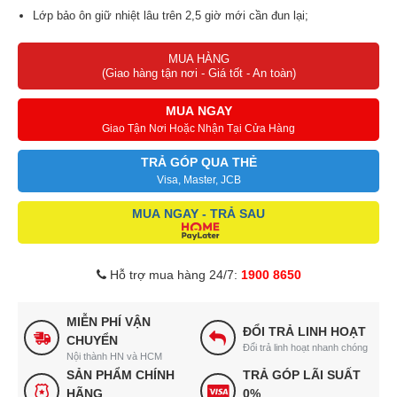
Lớp bảo ôn giữ nhiệt lâu trên 2,5 giờ mới cần đun lại;
Bảo hành vượt trội lên tới 28 tháng.
MUA HÀNG
(Giao hàng tận nơi - Giá tốt - An toàn)
MUA NGAY
Giao Tận Nơi Hoặc Nhận Tại Cửa Hàng
TRẢ GÓP QUA THẺ
Visa, Master, JCB
MUA NGAY - TRẢ SAU
Hỗ trợ mua hàng 24/7:
1900 8650
MIỄN PHÍ VẬN
ĐỔI TRẢ LINH HOẠT
CHUYỂN
Đổi trả linh hoạt nhanh chóng
Nội thành HN và HCM
SẢN PHẨM CHÍNH
TRẢ GÓP LÃI SUẤT
HÃNG
0%